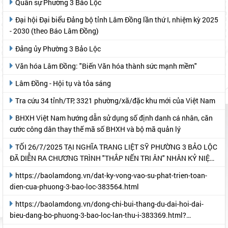
Quân sự Phường 3 Bảo Lộc
Đại hội Đại biểu Đảng bộ tỉnh Lâm Đồng lần thứ I, nhiệm kỳ 2025
- 2030 (theo Báo Lâm Đồng)
Đảng ủy Phường 3 Bảo Lộc
Văn hóa Lâm Đồng: "Biến Văn hóa thành sức mạnh mềm"
Lâm Đồng - Hội tụ và tỏa sáng
Tra cứu 34 tỉnh/TP, 3321 phường/xã/đặc khu mới của Việt Nam
BHXH Việt Nam hướng dẫn sử dụng số định danh cá nhân, căn
cước công dân thay thế mã số BHXH và bộ mã quản lý
TỐI 26/7/2025 TẠI NGHĨA TRANG LIỆT SỸ PHƯỜNG 3 BẢO LỘC
ĐÃ DIỄN RA CHƯƠNG TRÌNH "THẮP NẾN TRI ÂN" NHÂN KỶ NIỆM
78 NĂM NGÀY THƯƠNG BINH- LIỆT SỸ
https://baolamdong.vn/dat-ky-vong-vao-su-phat-trien-toan-
dien-cua-phuong-3-bao-loc-383564.html
https://baolamdong.vn/dong-chi-bui-thang-du-dai-hoi-dai-
bieu-dang-bo-phuong-3-bao-loc-lan-thu-i-383369.html?
gidzl=UeN21jGUKITyai46qWDM87gIpWRF10iWRCJBKy1HNNS_oiW