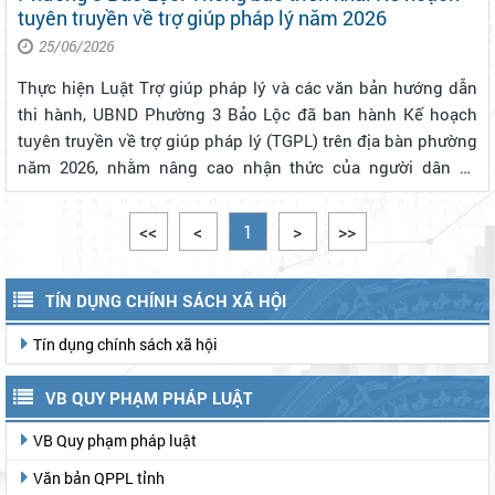
tuyên truyền về trợ giúp pháp lý năm 2026
25/06/2026
Thực hiện Luật Trợ giúp pháp lý và các văn bản hướng dẫn
thi hành, UBND Phường 3 Bảo Lộc đã ban hành Kế hoạch
tuyên truyền về trợ giúp pháp lý (TGPL) trên địa bàn phường
năm 2026, nhằm nâng cao nhận thức của người dân về
quyền được TGPL miễn phí, kịp thời phát hiện và giới thiệu
người thuộc diện TGP...
<<
<
1
>
>>
TÍN DỤNG CHÍNH SÁCH XÃ HỘI
Tín dụng chính sách xã hội
VB QUY PHẠM PHÁP LUẬT
VB Quy phạm pháp luật
Văn bản QPPL tỉnh