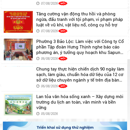
thẩm tra các nội dung trình Kỳ họp thứ 4
(Kỳ họp chuyên đề) HĐND phường khóa II,
07/08/2026
nhiệm kỳ 2026 - 2031
Tăng cường vận động thu hồi và phòng
ngừa, đấu tranh với tội phạm, vi phạm pháp
luật về vũ khí, vật liệu nổ, công cụ hỗ trợ
07/08/2026
Phường 3 Bảo Lộc: Làm việc với Công ty Cổ
phần Tập đoàn Hưng Thịnh nghe báo cáo
phương án, ý tưởng quy hoạch khu Sapung
– Đại Bình
06/08/2026
Chung tay thực hiện chiến dịch 90 ngày làm
sạch, làm giàu, chuẩn hóa dữ liệu của 12 cơ
sở dữ liệu chuyên ngành y tế trên địa bàn
Phường 3 Bảo Lộc – vì một nền y tế số hiện
06/08/2026
đại, phục vụ Nhân dân tốt hơn
Lan tỏa văn hóa sống xanh – Xây dựng môi
trường du lịch an toàn, văn minh và bền
vững
05/08/2026