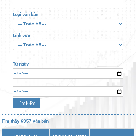
Số/Ký hiệu:
Trích yếu:
Loại văn bản
Lĩnh vực
Từ ngày