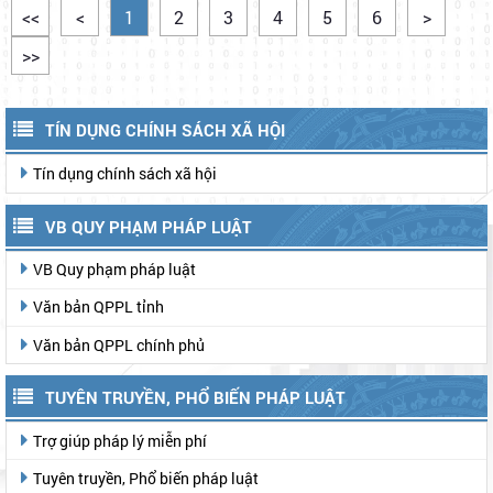
1070/QĐ-UBND
07/08/2026
Quyết định về việc c
223/TB-UBND
07/08/2026
Thông báo về việc n
<<
<
1
2
3
4
5
6
>
>>
TÍN DỤNG CHÍNH SÁCH XÃ HỘI
Tín dụng chính sách xã hội
VB QUY PHẠM PHÁP LUẬT
VB Quy phạm pháp luật
Văn bản QPPL tỉnh
Văn bản QPPL chính phủ