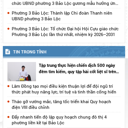
sách HĐND Phường 3 Bảo Lộc tổ chức Hội
nghị thẩm tra các nội dung trình Kỳ họp thứ
4 (Kỳ họp chuyên đề) HĐND phường khóa
Phường 3 Bảo Lộc: Làm việc với Công ty Cổ phần Tập
II, nhiệm kỳ 2026 - 2031
đoàn Hưng Thịnh nghe báo cáo phương án, ý tưởng
quy hoạch khu Sapung – Đại Bình
Phường 3 Bảo Lộc: Lãnh đạo, cán bộ, công chức, viên
chức UBND phường 3 Bảo Lộc gương mẫu hưởng ứng
đóng góp Quỹ Đền ơn đáp nghĩa năm 2026
Phường 3 Bảo Lộc: Thành lập Chi đoàn Thanh niên
UBND phường 3 Bảo Lộc
Phường 3 Bảo Lộc: Tổ chức Đại hội Hội Cựu giáo chức
Phường 3 Bảo Lộc lần thứ nhất, nhiệm kỳ 2026–2031
TIN TRONG TỈNH
Tập trung thực hiện chiến dịch 500 ngày
đêm tìm kiếm, quy tập hài cốt liệt sĩ trên
địa bàn tỉnh Lâm Đồng
Lâm Đồng tạo mọi điều kiện thuận lợi để đội ngũ trí
thức phát huy năng lực, trí tuệ và tinh thần cống hiến