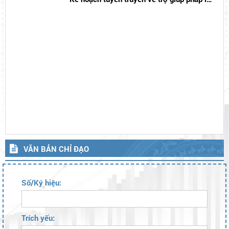
TRỢ GIÚP PHÁP LÝ MIỄN PHÍ
Phường 3 Bảo Lộc: Thông báo triển khai
Kế hoạch tuyên truyền về trợ giúp pháp lý
năm 2026
VĂN BẢN CHỈ ĐẠO