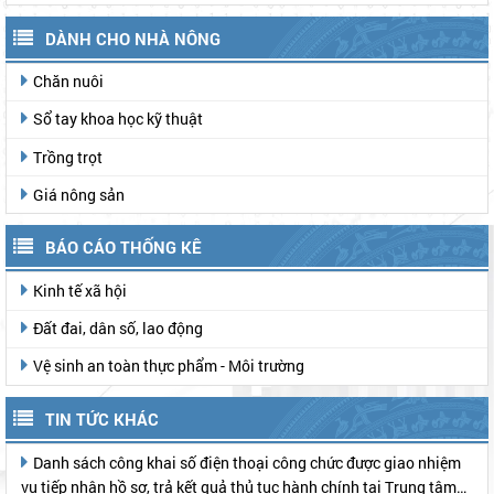
TUYÊN TRUYỀN, PHỔ BIẾN PHÁP LUẬT
Trợ giúp pháp lý miễn phí
Tuyên truyền, Phổ biến pháp luật
DÀNH CHO NHÀ NÔNG
Chăn nuôi
Sổ tay khoa học kỹ thuật
Trồng trọt
Giá nông sản
BÁO CÁO THỐNG KÊ
Kinh tế xã hội
Đất đai, dân số, lao động