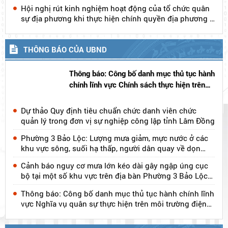
Tháo gỡ vướng mắc, tăng tốc triển khai Quy hoạch
điện VIII điều chỉnh
Đẩy nhanh tiến độ lập quy hoạch chung đô thị 4
phường liền kề tại Bảo Lộc
Hội nghị rút kinh nghiệm hoạt động của tổ chức quân
sự địa phương khi thực hiện chính quyền địa phương 2
cấp
THÔNG BÁO CỦA UBND
Thông báo: Công bố danh mục thủ tục hành
chính lĩnh vực Chính sách thực hiện trên
môi trường điện tử thuộc phạm vi chức
năng quản lý của Bộ Quốc phòng
Dự thảo Quy định tiêu chuẩn chức danh viên chức
quản lý trong đơn vị sự nghiệp công lập tỉnh Lâm Đồng
Phường 3 Bảo Lộc: Lượng mưa giảm, mực nước ở các
khu vực sông, suối hạ thấp, người dân quay về dọn
dep nhà cửa và sinh hoạt bình thường
Cảnh báo nguy cơ mưa lớn kéo dài gây ngập úng cục