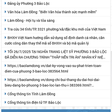
Đoàn Thanh niên Phường 3 Bảo Lộc
Quân sự Phường 3 Bảo Lộc
Đại hội Đại biểu Đảng bộ tỉnh Lâm Đồng lần thứ I, nhiệm kỳ 2025
- 2030 (theo Báo Lâm Đồng)
Đảng ủy Phường 3 Bảo Lộc
Văn hóa Lâm Đồng: "Biến Văn hóa thành sức mạnh mềm"
Lâm Đồng - Hội tụ và tỏa sáng
Tra cứu 34 tỉnh/TP, 3321 phường/xã/đặc khu mới của Việt Nam
BHXH Việt Nam hướng dẫn sử dụng số định danh cá nhân, căn
cước công dân thay thế mã số BHXH và bộ mã quản lý
TỐI 26/7/2025 TẠI NGHĨA TRANG LIỆT SỸ PHƯỜNG 3 BẢO LỘC
ĐÃ DIỄN RA CHƯƠNG TRÌNH "THẮP NẾN TRI ÂN" NHÂN KỶ NIỆM
78 NĂM NGÀY THƯƠNG BINH- LIỆT SỸ
https://baolamdong.vn/dat-ky-vong-vao-su-phat-trien-toan-
dien-cua-phuong-3-bao-loc-383564.html
https://baolamdong.vn/dong-chi-bui-thang-du-dai-hoi-dai-