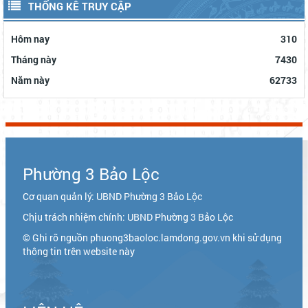
bieu-dang-bo-phuong-3-bao-loc-lan-thu-i-383369.html?
gidzl=UeN21jGUKITyai46qWDM87gIpWRF10iWRCJBKy1HNNS_oiW
Cổng thông tin Tỉnh Lâm Đồng
Cổng thông tin điện tử TP. Bảo Lộc
THỐNG KÊ TRUY CẬP
Hôm nay
310
Tháng này
7430
Năm này
62733