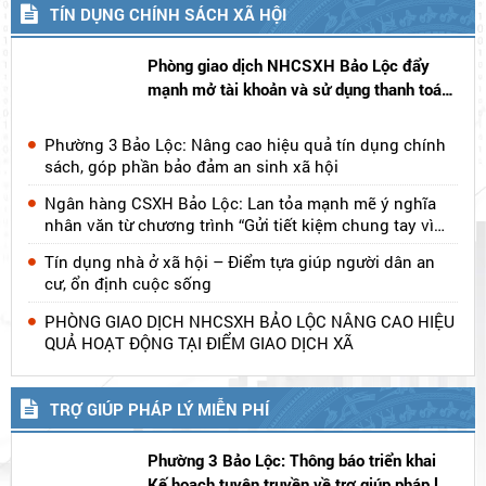
bộ tại một số khu vực trên địa bàn Phường 3 Bảo Lộc
do ảnh hưởng của cơn bão số 2
Thông báo: Công bố danh mục thủ tục hành chính lĩnh
vực Nghĩa vụ quân sự thực hiện trên môi trường điện
tử
TÍN DỤNG CHÍNH SÁCH XÃ HỘI
Phòng giao dịch NHCSXH Bảo Lộc đẩy
mạnh mở tài khoản và sử dụng thanh toán
không dùng tiền mặt- VBSP
SmartBanking, góp phần thúc đẩy chuyển
Phường 3 Bảo Lộc: Nâng cao hiệu quả tín dụng chính
đổi số trong tín dụng chính sách
sách, góp phần bảo đảm an sinh xã hội
Ngân hàng CSXH Bảo Lộc: Lan tỏa mạnh mẽ ý nghĩa
nhân văn từ chương trình “Gửi tiết kiệm chung tay vì
người nghèo”
Tín dụng nhà ở xã hội – Điểm tựa giúp người dân an
cư, ổn định cuộc sống
PHÒNG GIAO DỊCH NHCSXH BẢO LỘC NÂNG CAO HIỆU
QUẢ HOẠT ĐỘNG TẠI ĐIỂM GIAO DỊCH XÃ