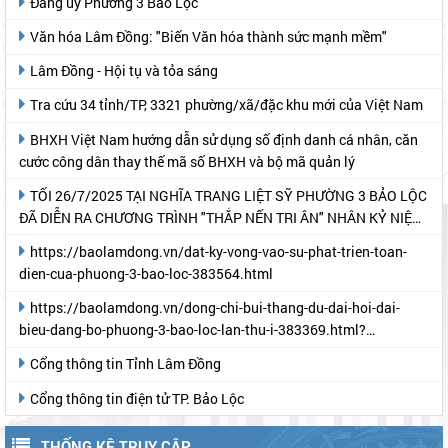
Đảng ủy Phường 3 Bảo Lộc
Văn hóa Lâm Đồng: "Biến Văn hóa thành sức mạnh mềm"
Lâm Đồng - Hội tụ và tỏa sáng
Tra cứu 34 tỉnh/TP, 3321 phường/xã/đặc khu mới của Việt Nam
BHXH Việt Nam hướng dẫn sử dụng số định danh cá nhân, căn
cước công dân thay thế mã số BHXH và bộ mã quản lý
TỐI 26/7/2025 TẠI NGHĨA TRANG LIỆT SỸ PHƯỜNG 3 BẢO LỘC
ĐÃ DIỄN RA CHƯƠNG TRÌNH "THẮP NẾN TRI ÂN" NHÂN KỶ NIỆM
78 NĂM NGÀY THƯƠNG BINH- LIỆT SỸ
https://baolamdong.vn/dat-ky-vong-vao-su-phat-trien-toan-
dien-cua-phuong-3-bao-loc-383564.html
https://baolamdong.vn/dong-chi-bui-thang-du-dai-hoi-dai-
bieu-dang-bo-phuong-3-bao-loc-lan-thu-i-383369.html?
gidzl=UeN21jGUKITyai46qWDM87gIpWRF10iWRCJBKy1HNNS_oiW
Cổng thông tin Tỉnh Lâm Đồng
Cổng thông tin điện tử TP. Bảo Lộc
THỐNG KÊ TRUY CẬP