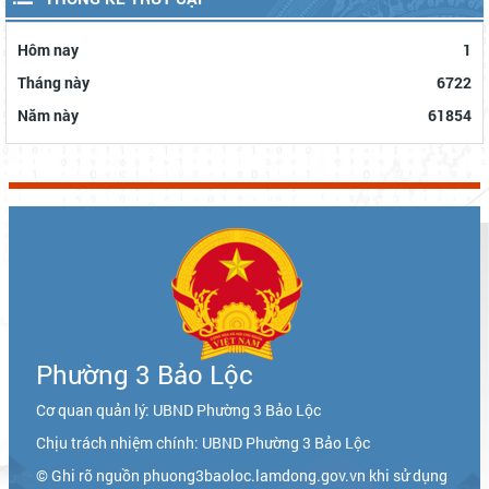
Hôm nay
1
Tháng này
6722
Năm này
61854
Phường 3 Bảo Lộc
Cơ quan quản lý: UBND Phường 3 Bảo Lộc
Chịu trách nhiệm chính: UBND Phường 3 Bảo Lộc
© Ghi rõ nguồn phuong3baoloc.lamdong.gov.vn khi sử dụng