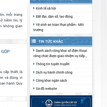
Kinh tế xã hội
in, mỗi trang
Đất đai, dân số, lao động
 niềm tin, lý
Vệ sinh an toàn thực phẩm - Môi
ên không gian
trường
TIN TỨC KHÁC
Danh sách công khai số điện thoại
, GÓP
công chức được giao nhiệm vụ tiếp
nhận hồ sơ, trả kết quả thủ tục hành
Thông tin tuyên truyền
chính tại Trung tâm Phục vụ hành
 cấp thiết, là
chính công
Dịch vụ hành chính công
ệm và đúng vì
Công khai ngân sách
 ban hành Quy
Sơ đồ website