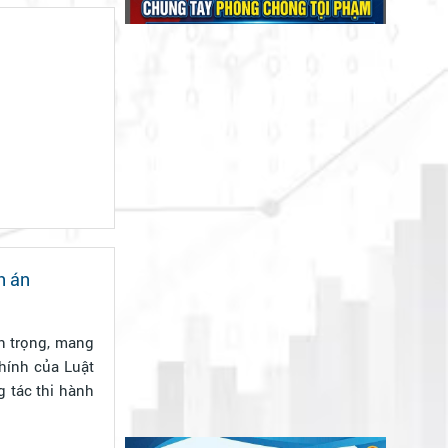
h án
n trọng, mang
hính của Luật
 tác thi hành