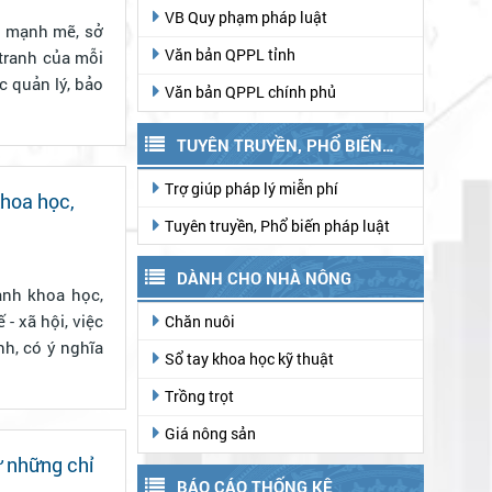
VB Quy phạm pháp luật
n mạnh mẽ, sở
Văn bản QPPL tỉnh
 tranh của mỗi
c quản lý, bảo
Văn bản QPPL chính phủ
TUYÊN TRUYỀN, PHỔ BIẾN
PHÁP LUẬT
Trợ giúp pháp lý miễn phí
khoa học,
Tuyên truyền, Phổ biến pháp luật
DÀNH CHO NHÀ NÔNG
ạnh khoa học,
- xã hội, việc
Chăn nuôi
nh, có ý nghĩa
Sổ tay khoa học kỹ thuật
Trồng trọt
Giá nông sản
ừ những chỉ
BÁO CÁO THỐNG KÊ