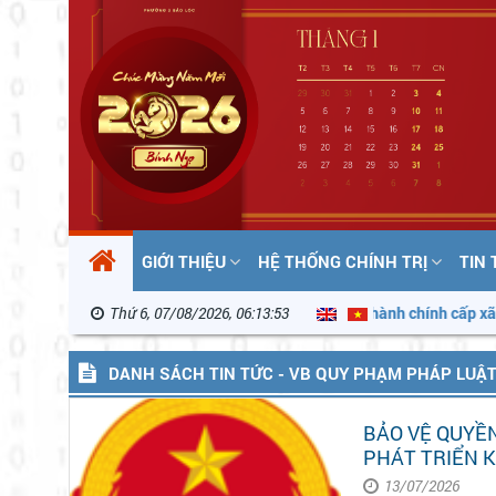
GIỚI THIỆU
HỆ THỐNG CHÍNH TRỊ
TIN
nh Quyết định phân loại đơn vị hành chính cấp xã
Thứ 6, 07/08/2026, 06:13:54
Thông điệp tu
DANH SÁCH TIN TỨC - VB QUY PHẠM PHÁP LUẬ
BẢO VỆ QUYỀN
PHÁT TRIỂN K
13/07/2026