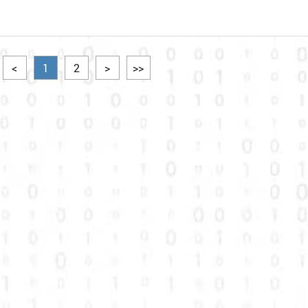
<
1
2
>
>>