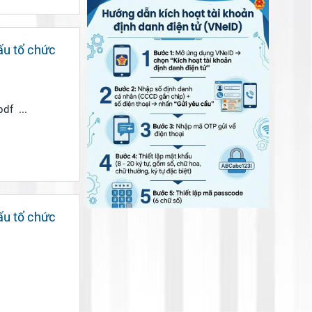
ấu tổ chức
20.11.25 qđ 600 quyết định ban hành quy định chức năng, nhiệm vụ phòng kthtđt.pdf ...
ấu tổ chức