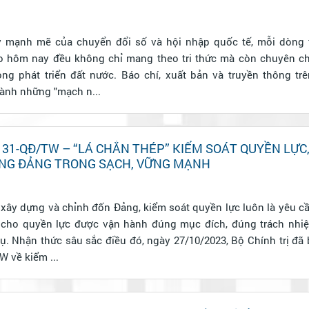
 mạnh mẽ của chuyển đổi số và hội nhập quốc tế, mỗi dòng t
o hôm nay đều không chỉ mang theo tri thức mà còn chuyên chở
ng phát triển đất nước. Báo chí, xuất bản và truyền thông tr
ành những "mạch n...
131-QĐ/TW – “LÁ CHẮN THÉP” KIỂM SOÁT QUYỀN LỰC
NG ĐẢNG TRONG SẠCH, VỮNG MẠNH
xây dựng và chỉnh đốn Đảng, kiểm soát quyền lực luôn là yêu cầu
ữ cho quyền lực được vận hành đúng mục đích, đúng trách nhi
. Nhận thức sâu sắc điều đó, ngày 27/10/2023, Bộ Chính trị đã
W về kiểm ...