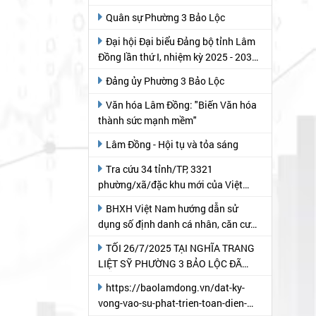
Quân sự Phường 3 Bảo Lộc
Đại hội Đại biểu Đảng bộ tỉnh Lâm
Đồng lần thứ I, nhiệm kỳ 2025 - 2030
(theo Báo Lâm Đồng)
Đảng ủy Phường 3 Bảo Lộc
Văn hóa Lâm Đồng: "Biến Văn hóa
thành sức mạnh mềm"
Lâm Đồng - Hội tụ và tỏa sáng
Tra cứu 34 tỉnh/TP, 3321
phường/xã/đặc khu mới của Việt
Nam
BHXH Việt Nam hướng dẫn sử
dụng số định danh cá nhân, căn cước
công dân thay thế mã số BHXH và bộ
TỐI 26/7/2025 TẠI NGHĨA TRANG
mã quản lý
LIỆT SỸ PHƯỜNG 3 BẢO LỘC ĐÃ
DIỄN RA CHƯƠNG TRÌNH "THẮP
https://baolamdong.vn/dat-ky-
NẾN TRI ÂN" NHÂN KỶ NIỆM 78 NĂM
vong-vao-su-phat-trien-toan-dien-
NGÀY THƯƠNG BINH- LIỆT SỸ