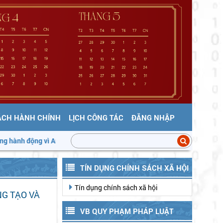
ÁCH HÀNH CHÍNH
LỊCH CÔNG TÁC
ĐĂNG NHẬP
toàn thực phẩm
Triển khai "Tháng hành động vì an toàn thực phẩm
TÍN DỤNG CHÍNH SÁCH XÃ HỘI
Tín dụng chính sách xã hội
NG TẠO VÀ
VB QUY PHẠM PHÁP LUẬT