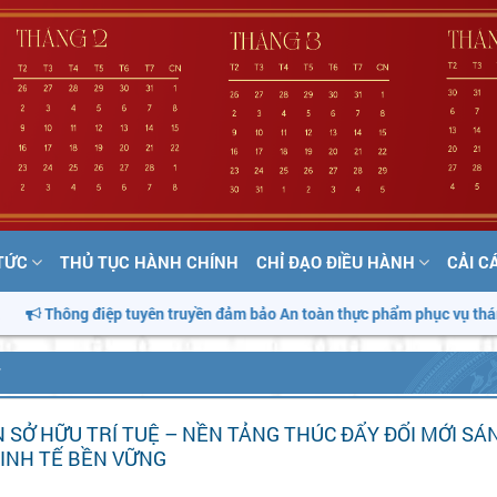
 TỨC
THỦ TỤC HÀNH CHÍNH
CHỈ ĐẠO ĐIỀU HÀNH
CẢI C
yên truyền đảm bảo An toàn thực phẩm phục vụ tháng hành động vì An 
T
 SỞ HỮU TRÍ TUỆ – NỀN TẢNG THÚC ĐẨY ĐỔI MỚI SÁ
INH TẾ BỀN VỮNG