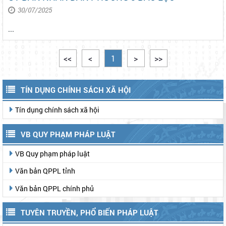
30/07/2025
...
<<
<
1
>
>>
TÍN DỤNG CHÍNH SÁCH XÃ HỘI
Tín dụng chính sách xã hội
VB QUY PHẠM PHÁP LUẬT
VB Quy phạm pháp luật
Văn bản QPPL tỉnh
Văn bản QPPL chính phủ
TUYÊN TRUYỀN, PHỔ BIẾN PHÁP LUẬT