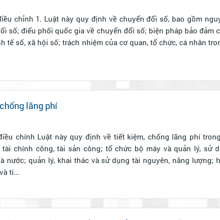
n đổi số, bao gồm nguyên tắc, chính
ổi số; điểu phối quốc gia về chuyển đổi số; biện pháp bảo đảm 
h tế số, xã hội số; trách nhiệm của cơ quan, tổ chức, cá nhân tr
 chống lãng phí
m, chống lãng phí trong các lĩnh vực
 tài chính công, tài sản công; tổ chức bộ máy và quản lý, sử 
à nước; quản lý, khai thác và sử dụng tài nguyên, năng lượng; 
à ti...