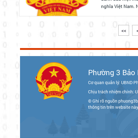
nghĩa Việt Nam. 
<<
Phường 3 Bảo 
Cơ quan quản lý: UBND P
Chịu trách nhiệm chính:
© Ghi rõ nguồn phuong3b
thông tin trên website nà