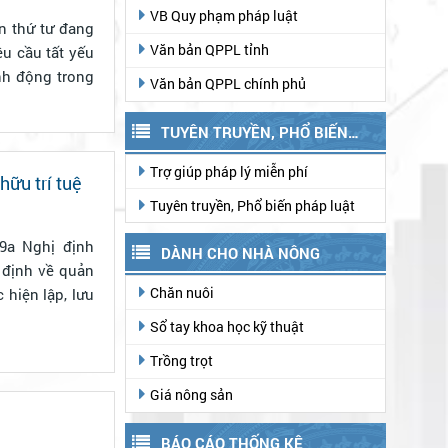
VB Quy phạm pháp luật
n thứ tư đang
Văn bản QPPL tỉnh
u cầu tất yếu
nh động trong
Văn bản QPPL chính phủ
TUYÊN TRUYỀN, PHỔ BIẾN
PHÁP LUẬT
Trợ giúp pháp lý miễn phí
ữu trí tuệ
Tuyên truyền, Phổ biến pháp luật
DÀNH CHO NHÀ NÔNG
 định về quản
Chăn nuôi
Sổ tay khoa học kỹ thuật
Trồng trọt
Giá nông sản
BÁO CÁO THỐNG KÊ