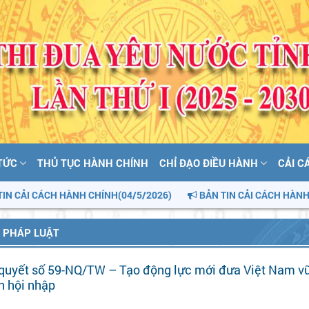
 TỨC
THỦ TỤC HÀNH CHÍNH
CHỈ ĐẠO ĐIỀU HÀNH
CẢI C
H HÀNH CHÍNH(04/5/2026)
BẢN TIN CẢI CÁCH HÀNH CHÍNH (05/
N PHÁP LUẬT
 quyết số 59-NQ/TW – Tạo động lực mới đưa Việt Nam v
n hội nhập