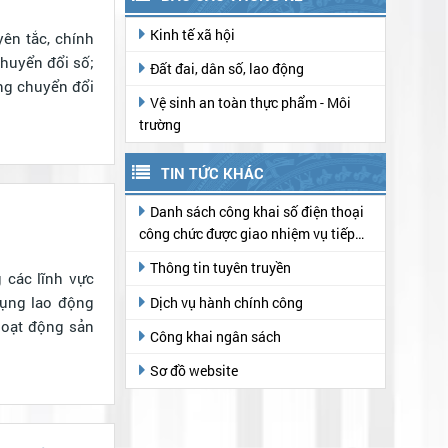
Kinh tế xã hội
chuyển đổi số;
Đất đai, dân số, lao động
ong chuyển đổi
Vệ sinh an toàn thực phẩm - Môi
trường
TIN TỨC KHÁC
Danh sách công khai số điện thoại
công chức được giao nhiệm vụ tiếp
nhận hồ sơ, trả kết quả thủ tục hành
Thông tin tuyên truyền
chính tại Trung tâm Phục vụ hành
chính công
dụng lao động
Dịch vụ hành chính công
hoạt động sản
Công khai ngân sách
Sơ đồ website