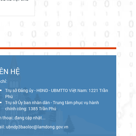
IÊN HỆ
 chỉ:
Trụ sở Đảng ủy - HĐND - UBMTTO Việt Nam: 1221 Trần
Phú
Trụ sở Ủy ban nhân dân - Trung tâm phục vụ hành
chính công: 1385 Trần Phú
n thoại: đang cập nhật...
il: ubndp3baoloc@lamdong.gov.vn