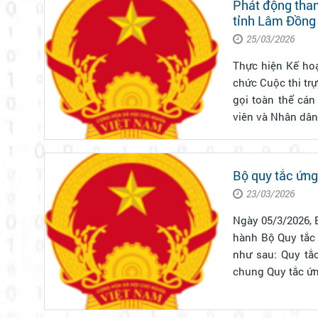
Phát động tham
tỉnh Lâm Đồng
25/03/2026
Thực hiện Kế hoạ
chức Cuộc thi tr
gọi toàn thể cán
viên và Nhân dân 
Bộ quy tắc ứng
23/03/2026
Ngày 05/3/2026, 
hành Bộ Quy tắc 
như sau: Quy tắc ứng xử trên môi trường số. Ảnh: doingoailaocai.vn Điều 4. Quy tắc ứng xử
chung Quy tắc 