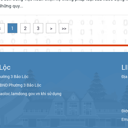
Những quy...
<
1
2
3
>
>>
Lộc
L
hường 3 Bảo Lộc
Địa
 UBND Phường 3 Bảo Lộc
aoloc.lamdong.gov.vn khi sử dụng
y
Điệ
Ema