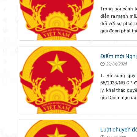
Trong bối cảnh 
diễn ra mạnh mẽ,
đối với sự phát 
giai đoạn phát tri
Điểm mới Nghị 
29/04/2026
1. Bổ sung quy định v
65/2023/NĐ-CP đ
lý, khai thác quyền sở hữu trí tuệ như
giữ Danh mục quy
Luật chuyển đổ