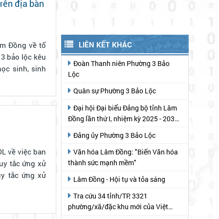
trên địa bàn
âm Đồng về tổ
 3 bảo lộc kêu
học sinh, sinh
L về việc ban
uy tắc ứng xử