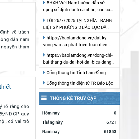
LIÊN KẾT KHÁC
định về trách
 công dân nam
Đoàn Thanh niên Phường 3 Bảo
tự nguyện tham
Lộc
Quân sự Phường 3 Bảo Lộc
Đại hội Đại biểu Đảng bộ tỉnh Lâm
Đồng lần thứ I, nhiệm kỳ 2025 - 2030
(theo Báo Lâm Đồng)
thiết
Đảng ủy Phường 3 Bảo Lộc
Văn hóa Lâm Đồng: "Biến Văn hóa
thành sức mạnh mềm"
ý rõ ràng cho
025/NĐ-CP quy
Lâm Đồng - Hội tụ và tỏa sáng
ội, có vai trò
Tra cứu 34 tỉnh/TP, 3321
phường/xã/đặc khu mới của Việt