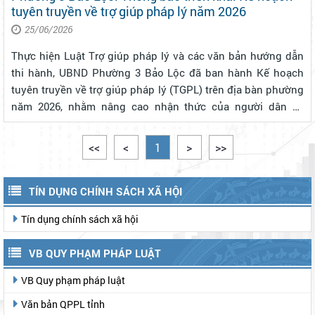
tuyên truyền về trợ giúp pháp lý năm 2026
25/06/2026
Thực hiện Luật Trợ giúp pháp lý và các văn bản hướng dẫn
thi hành, UBND Phường 3 Bảo Lộc đã ban hành Kế hoạch
tuyên truyền về trợ giúp pháp lý (TGPL) trên địa bàn phường
năm 2026, nhằm nâng cao nhận thức của người dân về
quyền được TGPL miễn phí, kịp thời phát hiện và giới thiệu
người thuộc diện TGP...
<<
<
1
>
>>
TÍN DỤNG CHÍNH SÁCH XÃ HỘI
Tín dụng chính sách xã hội
VB QUY PHẠM PHÁP LUẬT
VB Quy phạm pháp luật
Văn bản QPPL tỉnh