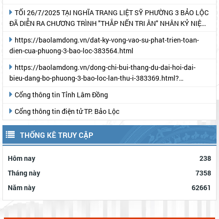
TỐI 26/7/2025 TẠI NGHĨA TRANG LIỆT SỸ PHƯỜNG 3 BẢO LỘC
ĐÃ DIỄN RA CHƯƠNG TRÌNH "THẮP NẾN TRI ÂN" NHÂN KỶ NIỆM
78 NĂM NGÀY THƯƠNG BINH- LIỆT SỸ
https://baolamdong.vn/dat-ky-vong-vao-su-phat-trien-toan-
dien-cua-phuong-3-bao-loc-383564.html
https://baolamdong.vn/dong-chi-bui-thang-du-dai-hoi-dai-
bieu-dang-bo-phuong-3-bao-loc-lan-thu-i-383369.html?
gidzl=UeN21jGUKITyai46qWDM87gIpWRF10iWRCJBKy1HNNS_oiW
Cổng thông tin Tỉnh Lâm Đồng
Cổng thông tin điện tử TP. Bảo Lộc
THỐNG KÊ TRUY CẬP
Hôm nay
238
Tháng này
7358
Năm này
62661