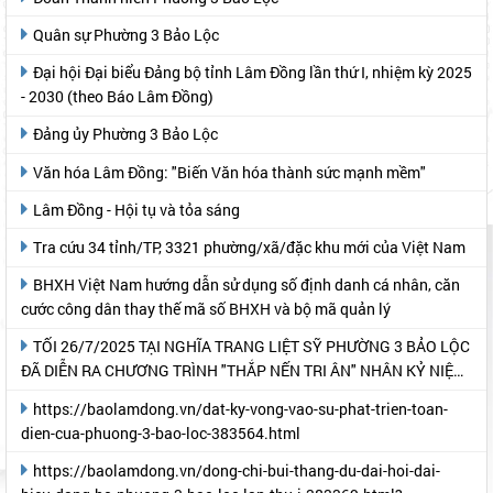
Quân sự Phường 3 Bảo Lộc
Đại hội Đại biểu Đảng bộ tỉnh Lâm Đồng lần thứ I, nhiệm kỳ 2025
- 2030 (theo Báo Lâm Đồng)
Đảng ủy Phường 3 Bảo Lộc
Văn hóa Lâm Đồng: "Biến Văn hóa thành sức mạnh mềm"
Lâm Đồng - Hội tụ và tỏa sáng
Tra cứu 34 tỉnh/TP, 3321 phường/xã/đặc khu mới của Việt Nam
BHXH Việt Nam hướng dẫn sử dụng số định danh cá nhân, căn
cước công dân thay thế mã số BHXH và bộ mã quản lý
TỐI 26/7/2025 TẠI NGHĨA TRANG LIỆT SỸ PHƯỜNG 3 BẢO LỘC
ĐÃ DIỄN RA CHƯƠNG TRÌNH "THẮP NẾN TRI ÂN" NHÂN KỶ NIỆM
78 NĂM NGÀY THƯƠNG BINH- LIỆT SỸ
https://baolamdong.vn/dat-ky-vong-vao-su-phat-trien-toan-
dien-cua-phuong-3-bao-loc-383564.html
https://baolamdong.vn/dong-chi-bui-thang-du-dai-hoi-dai-