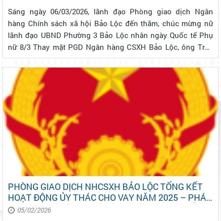
Sáng ngày 06/03/2026, lãnh đạo Phòng giao dịch Ngân
hàng Chính sách xã hội Bảo Lộc đến thăm, chúc mừng nữ
lãnh đạo UBND Phường 3 Bảo Lộc nhân ngày Quốc tế Phụ
nữ 8/3 Thay mặt PGD Ngân hàng CSXH Bảo Lộc, ông Trần
Tươi – Giám đốc đơn vị đã tặng hoa, gửi lời chúc mừng đến
đồng chí Võ Thị Thu Nga – chủ...
PHÒNG GIAO DỊCH NHCSXH BẢO LỘC TỔNG KẾT
HOẠT ĐỘNG ỦY THÁC CHO VAY NĂM 2025 – PHÁT
HUY HIỆU QUẢ TÍN DỤNG CHÍNH SÁCH SAU SẮP
05/02/2026
XẾP ĐƠN VỊ HÀNH CHÍNH