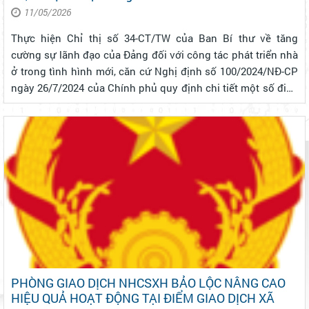
11/05/2026
Thực hiện Chỉ thị số 34-CT/TW của Ban Bí thư về tăng
cường sự lãnh đạo của Đảng đối với công tác phát triển nhà
ở trong tình hình mới, căn cứ Nghị định số 100/2024/NĐ-CP
ngày 26/7/2024 của Chính phủ quy định chi tiết một số điều
của Luật nhà ở về phát triển và quản lý nhà ở xã hội, thời
gian qua, Ph...
PHÒNG GIAO DỊCH NHCSXH BẢO LỘC NÂNG CAO
HIỆU QUẢ HOẠT ĐỘNG TẠI ĐIỂM GIAO DỊCH XÃ