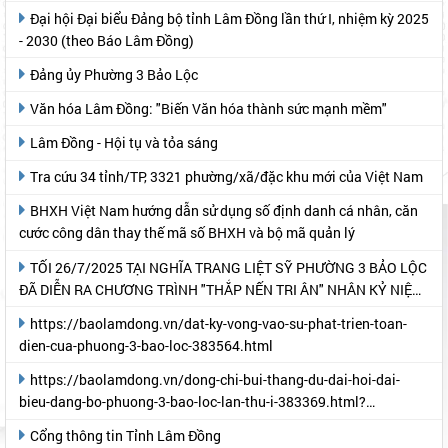
Đại hội Đại biểu Đảng bộ tỉnh Lâm Đồng lần thứ I, nhiệm kỳ 2025
- 2030 (theo Báo Lâm Đồng)
Đảng ủy Phường 3 Bảo Lộc
Văn hóa Lâm Đồng: "Biến Văn hóa thành sức mạnh mềm"
Lâm Đồng - Hội tụ và tỏa sáng
Tra cứu 34 tỉnh/TP, 3321 phường/xã/đặc khu mới của Việt Nam
BHXH Việt Nam hướng dẫn sử dụng số định danh cá nhân, căn
cước công dân thay thế mã số BHXH và bộ mã quản lý
TỐI 26/7/2025 TẠI NGHĨA TRANG LIỆT SỸ PHƯỜNG 3 BẢO LỘC
ĐÃ DIỄN RA CHƯƠNG TRÌNH "THẮP NẾN TRI ÂN" NHÂN KỶ NIỆM
78 NĂM NGÀY THƯƠNG BINH- LIỆT SỸ
https://baolamdong.vn/dat-ky-vong-vao-su-phat-trien-toan-
dien-cua-phuong-3-bao-loc-383564.html
https://baolamdong.vn/dong-chi-bui-thang-du-dai-hoi-dai-
bieu-dang-bo-phuong-3-bao-loc-lan-thu-i-383369.html?
gidzl=UeN21jGUKITyai46qWDM87gIpWRF10iWRCJBKy1HNNS_oiW
Cổng thông tin Tỉnh Lâm Đồng