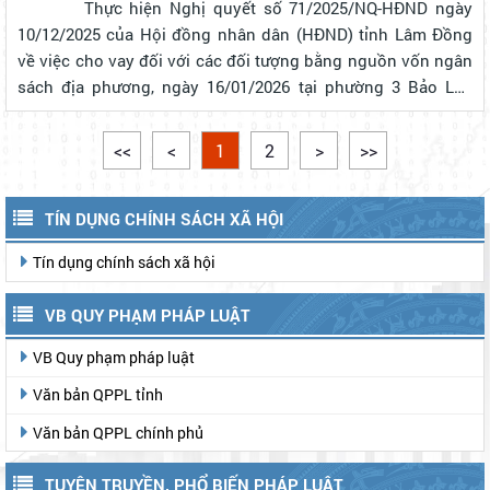
Thực hiện Nghị quyết số 71/2025/NQ-HĐND ngày
10/12/2025 của Hội đồng nhân dân (HĐND) tỉnh Lâm Đồng
về việc cho vay đối với các đối tượng bằng nguồn vốn ngân
sách địa phương, ngày 16/01/2026 tại phường 3 Bảo Lộc
Phòng giao dịch Ngân hàng CSXH Bảo Lộc đã thực hiện
cho vay đối với 7 lao động l...
<<
<
1
2
>
>>
TÍN DỤNG CHÍNH SÁCH XÃ HỘI
Tín dụng chính sách xã hội
VB QUY PHẠM PHÁP LUẬT
VB Quy phạm pháp luật
Văn bản QPPL tỉnh
Văn bản QPPL chính phủ
TUYÊN TRUYỀN, PHỔ BIẾN PHÁP LUẬT