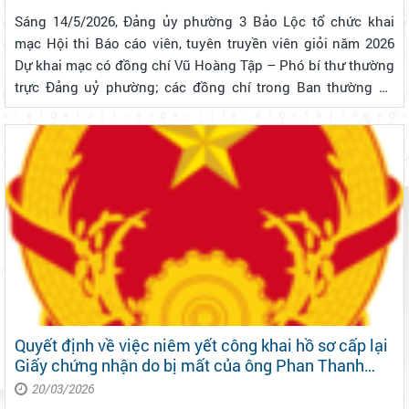
Sáng 14/5/2026, Đảng ủy phường 3 Bảo Lộc tổ chức khai
mạc Hội thi Báo cáo viên, tuyên truyền viên giỏi năm 2026
Dự khai mạc có đồng chí Vũ Hoàng Tập – Phó bí thư thường
trực Đảng uỷ phường; các đồng chí trong Ban thường vụ
Đảng uỷ phường; cùng các thành viên Ban Tổ chức, lãnh
đạo các cơ quan tham m...
Quyết định về việc niêm yết công khai hồ sơ cấp lại
Giấy chứng nhận do bị mất của ông Phan Thanh
Chung và bà Phạm Thị Hương sử dụng tại Phường 3
20/03/2026
Bảo Lộc theo Văn bản số: 368/KVBLO ngày