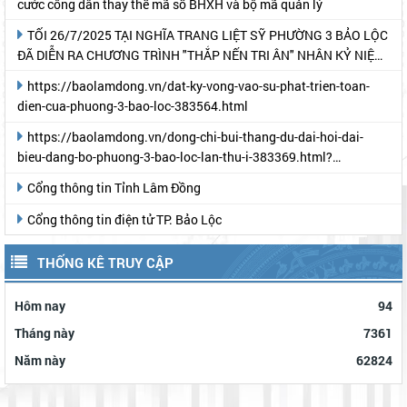
cước công dân thay thế mã số BHXH và bộ mã quản lý
TỐI 26/7/2025 TẠI NGHĨA TRANG LIỆT SỸ PHƯỜNG 3 BẢO LỘC
ĐÃ DIỄN RA CHƯƠNG TRÌNH "THẮP NẾN TRI ÂN" NHÂN KỶ NIỆM
78 NĂM NGÀY THƯƠNG BINH- LIỆT SỸ
https://baolamdong.vn/dat-ky-vong-vao-su-phat-trien-toan-
dien-cua-phuong-3-bao-loc-383564.html
https://baolamdong.vn/dong-chi-bui-thang-du-dai-hoi-dai-
bieu-dang-bo-phuong-3-bao-loc-lan-thu-i-383369.html?
gidzl=UeN21jGUKITyai46qWDM87gIpWRF10iWRCJBKy1HNNS_oiW
Cổng thông tin Tỉnh Lâm Đồng
Cổng thông tin điện tử TP. Bảo Lộc
THỐNG KÊ TRUY CẬP
Hôm nay
94
Tháng này
7361
Năm này
62824