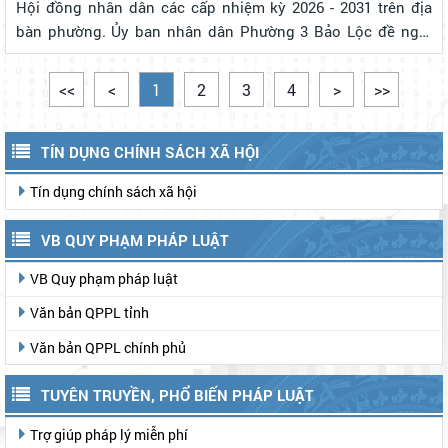
Hội đồng nhân dân các cấp nhiệm kỳ 2026 - 2031 trên địa
bàn phường. Ủy ban nhân dân Phường 3 Bảo Lộc đề nghị
tất cả các cơ quan, đơn vị, doanh nghiệp, xí nghiệp, trường
học, trạm y tế tr...
<<
<
1
2
3
4
>
>>
TÍN DỤNG CHÍNH SÁCH XÃ HỘI
Tín dụng chính sách xã hội
VB QUY PHẠM PHÁP LUẬT
VB Quy phạm pháp luật
Văn bản QPPL tỉnh
Văn bản QPPL chính phủ
TUYÊN TRUYỀN, PHỔ BIẾN PHÁP LUẬT
Trợ giúp pháp lý miễn phí