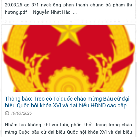
20.03.26 qd 371 nyck ông phan thanh chung bà phạm thị
28/01/2026 của Chi nhánh Văn phòng Đăng ký Đất
đai khu vực Bảo Lộc
hương.pdf Nguyễn Nhật Hào ...
Thông báo: Treo cờ Tổ quốc chào mừng Bầu cử đại
biểu Quốc hội khóa XVI và đại biểu HĐND các cấp
nhiệm kỳ 2026 – 2031
10/03/2026
Nhằm tạo không khí vui tươi, phấn khởi, trang trọng chào
mừng Cuộc bầu cử đại biểu Quốc hội khóa XVI và đại biểu