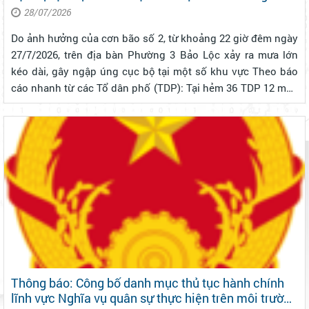
Bảo Lộc do ảnh hưởng của cơn bão số 2
28/07/2026
Do ảnh hưởng của cơn bão số 2, từ khoảng 22 giờ đêm ngày
27/7/2026, trên địa bàn Phường 3 Bảo Lộc xảy ra mưa lớn
kéo dài, gây ngập úng cục bộ tại một số khu vực Theo báo
cáo nhanh từ các Tổ dân phố (TDP): Tại hẻm 36 TDP 12 mưa
làm môt đoạn đường bị sạt lở, tại TDP 17, TDP 12, TDP 2,
TDP7 (hẻm ra sô...
Thông báo: Công bố danh mục thủ tục hành chính
lĩnh vực Nghĩa vụ quân sự thực hiện trên môi trường