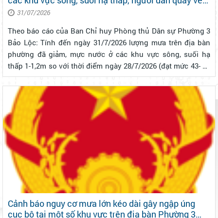
các khu vực sông, suối hạ thấp, người dân quay về
dọn dep nhà cửa và sinh hoạt bình thường
31/07/2026
Theo báo cáo của Ban Chỉ huy Phòng thủ Dân sự Phường 3
Bảo Lộc: Tính đến ngày 31/7/2026 lượng mưa trên địa bàn
phường đã giảm, mực nước ở các khu vực sông, suối hạ
thấp 1-1,2m so với thời điểm ngày 28/7/2026 (đạt mức 43- 46
mm) Về ngập úng, qua rà soát ghi nhận do nước sông dâng
lên ngày 28/7/2026 ...
Cảnh báo nguy cơ mưa lớn kéo dài gây ngập úng
cục bộ tại một số khu vực trên địa bàn Phường 3