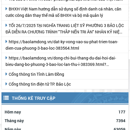
BHXH Việt Nam hướng dẫn sử dụng số định danh cá nhân, căn
cước công dân thay thế mã số BHXH và bộ mã quản lý
TỐI 26/7/2025 TẠI NGHĨA TRANG LIỆT SỸ PHƯỜNG 3 BẢO LỘC
ĐÃ DIỄN RA CHƯƠNG TRÌNH "THẮP NẾN TRI ÂN" NHÂN KỶ NIỆM
78 NĂM NGÀY THƯƠNG BINH- LIỆT SỸ
https://baolamdong.vn/dat-ky-vong-vao-su-phat-trien-toan-
dien-cua-phuong-3-bao-loc-383564.html
https://baolamdong.vn/dong-chi-bui-thang-du-dai-hoi-dai-
bieu-dang-bo-phuong-3-bao-loc-lan-thu-i-383369.html?
gidzl=UeN21jGUKITyai46qWDM87gIpWRF10iWRCJBKy1HNNS_oiW
Cổng thông tin Tỉnh Lâm Đồng
Cổng thông tin điện tử TP. Bảo Lộc
THỐNG KÊ TRUY CẬP
Hôm nay
177
Tháng này
7394
Năm này
63059