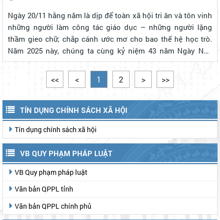
Ngày 20/11 hằng năm là dịp để toàn xã hội tri ân và tôn vinh
những người làm công tác giáo dục – những người lặng
thầm gieo chữ, chắp cánh ước mơ cho bao thế hệ học trò.
Năm 2025 này, chúng ta cùng kỷ niệm 43 năm Ngày Nhà
giáo Việt Nam (20/11/1982 – 20/11/2025) trong không khí
trang trọng, ấm áp và ...
<<
<
1
2
>
>>
TÍN DỤNG CHÍNH SÁCH XÃ HỘI
Tín dụng chính sách xã hội
VB QUY PHẠM PHÁP LUẬT
VB Quy phạm pháp luật
Văn bản QPPL tỉnh
Văn bản QPPL chính phủ