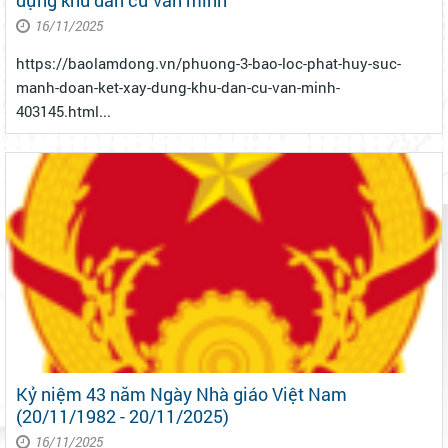
dựng khu dân cư văn minh
16/11/2025
https://baolamdong.vn/phuong-3-bao-loc-phat-huy-suc-
manh-doan-ket-xay-dung-khu-dan-cu-van-minh-
403145.html...
Kỷ niệm 43 năm Ngày Nhà giáo Việt Nam
(20/11/1982 - 20/11/2025)
16/11/2025