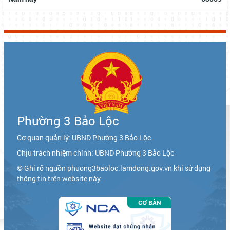
Phường 3 Bảo Lộc
Cơ quan quản lý: UBND Phường 3 Bảo Lộc
Chịu trách nhiệm chính: UBND Phường 3 Bảo Lộc
© Ghi rõ nguồn phuong3baoloc.lamdong.gov.vn khi sử dụng
thông tin trên website này