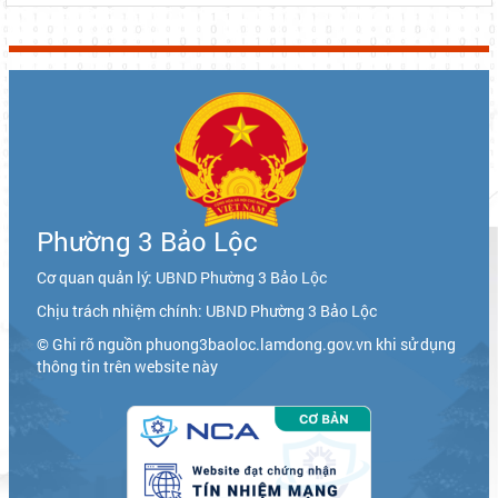
Phường 3 Bảo Lộc
Cơ quan quản lý: UBND Phường 3 Bảo Lộc
Chịu trách nhiệm chính: UBND Phường 3 Bảo Lộc
© Ghi rõ nguồn phuong3baoloc.lamdong.gov.vn khi sử dụng
thông tin trên website này