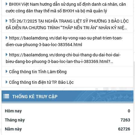
BHXH Việt Nam hướng dẫn sử dụng số định danh cá nhân, căn
cước công dân thay thế mã số BHXH và bộ mã quản lý
TỐI 26/7/2025 TẠI NGHĨA TRANG LIỆT SỸ PHƯỜNG 3 BẢO LỘC
ĐÃ DIỄN RA CHƯƠNG TRÌNH "THẮP NẾN TRI ÂN" NHÂN KỶ NIỆM
78 NĂM NGÀY THƯƠNG BINH- LIỆT SỸ
https://baolamdong.vn/dat-ky-vong-vao-su-phat-trien-toan-
dien-cua-phuong-3-bao-loc-383564.html
https://baolamdong.vn/dong-chi-bui-thang-du-dai-hoi-dai-
bieu-dang-bo-phuong-3-bao-loc-lan-thu-i-383369.html?
gidzl=UeN21jGUKITyai46qWDM87gIpWRF10iWRCJBKy1HNNS_oiW
Cổng thông tin Tỉnh Lâm Đồng
Cổng thông tin điện tử TP. Bảo Lộc
THỐNG KÊ TRUY CẬP
Hôm nay
0
Tháng này
7263
Năm này
62726