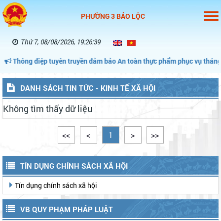
PHƯỜNG 3 BẢO LỘC
Thứ 7, 08/08/2026, 19:26:40
 tuyên truyền đảm bảo An toàn thực phẩm phục vụ tháng hành động vì
DANH SÁCH TIN TỨC - KINH TẾ XÃ HỘI
Không tìm thấy dữ liệu
<<
<
1
>
>>
TÍN DỤNG CHÍNH SÁCH XÃ HỘI
Tín dụng chính sách xã hội
VB QUY PHẠM PHÁP LUẬT