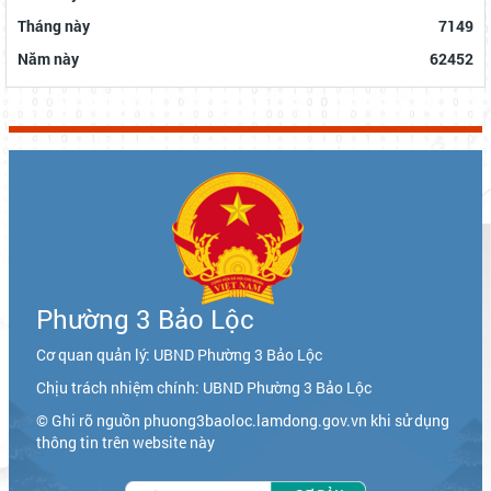
Tháng này
7149
Năm này
62452
Phường 3 Bảo Lộc
Cơ quan quản lý: UBND Phường 3 Bảo Lộc
Chịu trách nhiệm chính: UBND Phường 3 Bảo Lộc
© Ghi rõ nguồn phuong3baoloc.lamdong.gov.vn khi sử dụng
thông tin trên website này