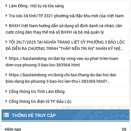
Tra cứu 34 tỉnh/TP, 3321 phường/xã/đặc khu mới của Việt Nam
BHXH Việt Nam hướng dẫn sử dụng số định danh cá nhân, căn
cước công dân thay thế mã số BHXH và bộ mã quản lý
TỐI 26/7/2025 TẠI NGHĨA TRANG LIỆT SỸ PHƯỜNG 3 BẢO LỘC
ĐÃ DIỄN RA CHƯƠNG TRÌNH "THẮP NẾN TRI ÂN" NHÂN KỶ NIỆM
78 NĂM NGÀY THƯƠNG BINH- LIỆT SỸ
https://baolamdong.vn/dat-ky-vong-vao-su-phat-trien-toan-
dien-cua-phuong-3-bao-loc-383564.html
https://baolamdong.vn/dong-chi-bui-thang-du-dai-hoi-dai-
bieu-dang-bo-phuong-3-bao-loc-lan-thu-i-383369.html?
gidzl=UeN21jGUKITyai46qWDM87gIpWRF10iWRCJBKy1HNNS_oiW
Cổng thông tin Tỉnh Lâm Đồng
Cổng thông tin điện tử TP. Bảo Lộc
THỐNG KÊ TRUY CẬP
Hôm nay
29