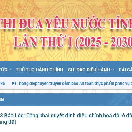
 TỨC
THỦ TỤC HÀNH CHÍNH
CHỈ ĐẠO ĐIỀU HÀNH
CẢI C
ên truyền đảm bảo An toàn thực phẩm phục vụ tháng hành động vì An 
NG
Bảo Lộc: Công khai quyết định điều chỉnh họa đồ lô đ
ụng đất