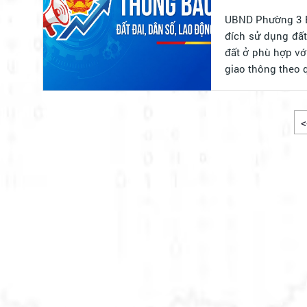
UBND Phường 3 Bả
đích sử dụng đất
đất ở phù hợp vớ
giao thông theo q
<