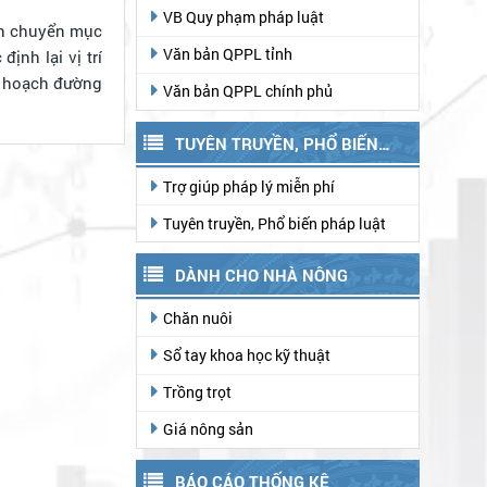
VB Quy phạm pháp luật
in chuyển mục
Văn bản QPPL tỉnh
ịnh lại vị trí
y hoạch đường
Văn bản QPPL chính phủ
TUYÊN TRUYỀN, PHỔ BIẾN
PHÁP LUẬT
Trợ giúp pháp lý miễn phí
Tuyên truyền, Phổ biến pháp luật
DÀNH CHO NHÀ NÔNG
Chăn nuôi
Sổ tay khoa học kỹ thuật
Trồng trọt
Giá nông sản
BÁO CÁO THỐNG KÊ