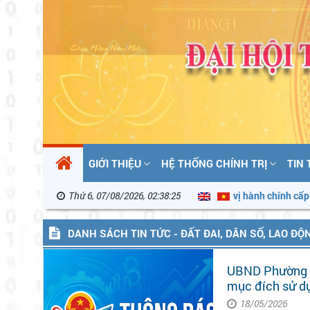
GIỚI THIỆU
HỆ THỐNG CHÍNH TRỊ
TIN
nh Quyết định phân loại đơn vị hành chính cấp xã
Thứ 6, 07/08/2026, 02:38:27
Thông điệp tuy
DANH SÁCH TIN TỨC - ĐẤT ĐAI, DÂN SỐ, LAO ĐỘ
UBND Phường 3 
mục đích sử d
18/05/2026