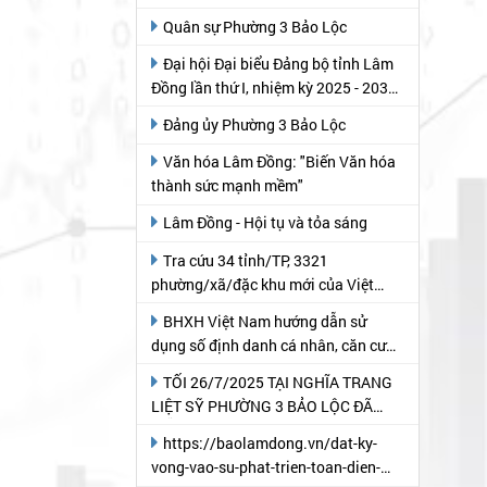
Quân sự Phường 3 Bảo Lộc
Đại hội Đại biểu Đảng bộ tỉnh Lâm
Đồng lần thứ I, nhiệm kỳ 2025 - 2030
(theo Báo Lâm Đồng)
Đảng ủy Phường 3 Bảo Lộc
Văn hóa Lâm Đồng: "Biến Văn hóa
thành sức mạnh mềm"
Lâm Đồng - Hội tụ và tỏa sáng
Tra cứu 34 tỉnh/TP, 3321
phường/xã/đặc khu mới của Việt
Nam
BHXH Việt Nam hướng dẫn sử
dụng số định danh cá nhân, căn cước
công dân thay thế mã số BHXH và bộ
TỐI 26/7/2025 TẠI NGHĨA TRANG
mã quản lý
LIỆT SỸ PHƯỜNG 3 BẢO LỘC ĐÃ
DIỄN RA CHƯƠNG TRÌNH "THẮP
https://baolamdong.vn/dat-ky-
NẾN TRI ÂN" NHÂN KỶ NIỆM 78 NĂM
vong-vao-su-phat-trien-toan-dien-
NGÀY THƯƠNG BINH- LIỆT SỸ