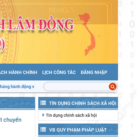
ÁCH HÀNH CHÍNH
LỊCH CÔNG TÁC
ĐĂNG NHẬP
toàn thực phẩm
Triển khai "Tháng hành động vì an toàn thực phẩm”
TÍN DỤNG CHÍNH SÁCH XÃ HỘI
Tín dụng chính sách xã hội
ất chuyển
VB QUY PHẠM PHÁP LUẬT