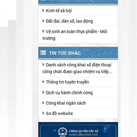
Kinh tế xã hội
Đất đai, dân số, lao động
Vệ sinh an toàn thực phẩm - Môi
trường
TIN TỨC KHÁC
Danh sách công khai số điện thoại
công chức được giao nhiệm vụ tiếp
nhận hồ sơ, trả kết quả thủ tục hành
Thông tin tuyên truyền
chính tại Trung tâm Phục vụ hành
chính công
Dịch vụ hành chính công
Công khai ngân sách
Sơ đồ website