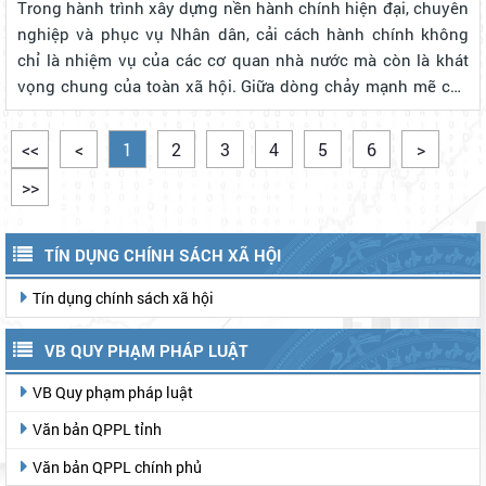
Trong hành trình xây dựng nền hành chính hiện đại, chuyên
nghiệp và phục vụ Nhân dân, cải cách hành chính không
chỉ là nhiệm vụ của các cơ quan nhà nước mà còn là khát
vọng chung của toàn xã hội. Giữa dòng chảy mạnh mẽ của
chuyển đổi số, Trang thông tin điện tử Cải cách hành chính
tỉnh Lâm Đồng đã t...
<<
<
1
2
3
4
5
6
>
>>
TÍN DỤNG CHÍNH SÁCH XÃ HỘI
Tín dụng chính sách xã hội
VB QUY PHẠM PHÁP LUẬT
VB Quy phạm pháp luật
Văn bản QPPL tỉnh
Văn bản QPPL chính phủ