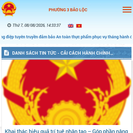
PHƯỜNG 3 BẢO LỘC
Thứ 7, 08/08/2026, 14:33:38
 truyền đảm bảo An toàn thực phẩm phục vụ tháng hành động vì An to
DANH SÁCH TIN TỨC - CẢI CÁCH HÀNH CHÍNH
(P3BAOLOC)
Khai thác hiệu quả trí tuệ nhân tạo – Góp phần nâng