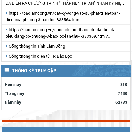
ĐÃ DIỄN RA CHƯƠNG TRÌNH "THẮP NẾN TRI ÂN" NHÂN KỶ NIỆM
78 NĂM NGÀY THƯƠNG BINH- LIỆT SỸ
https://baolamdong.vn/dat-ky-vong-vao-su-phat-trien-toan-
dien-cua-phuong-3-bao-loc-383564.html
https://baolamdong.vn/dong-chi-bui-thang-du-dai-hoi-dai-
bieu-dang-bo-phuong-3-bao-loc-lan-thu-i-383369.html?
gidzl=UeN21jGUKITyai46qWDM87gIpWRF10iWRCJBKy1HNNS_oiW
Cổng thông tin Tỉnh Lâm Đồng
Cổng thông tin điện tử TP. Bảo Lộc
THỐNG KÊ TRUY CẬP
Hôm nay
310
Tháng này
7430
Năm này
62733