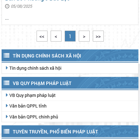
05/08/2025
...
<<
<
1
>
>>
TÍN DỤNG CHÍNH SÁCH XÃ HỘI
Tín dụng chính sách xã hội
VB QUY PHẠM PHÁP LUẬT
VB Quy phạm pháp luật
Văn bản QPPL tỉnh
Văn bản QPPL chính phủ
TUYÊN TRUYỀN, PHỔ BIẾN PHÁP LUẬT