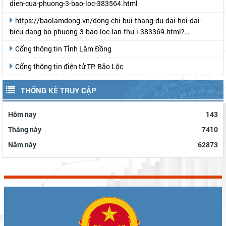
dien-cua-phuong-3-bao-loc-383564.html
https://baolamdong.vn/dong-chi-bui-thang-du-dai-hoi-dai-
bieu-dang-bo-phuong-3-bao-loc-lan-thu-i-383369.html?
gidzl=UeN21jGUKITyai46qWDM87gIpWRF10iWRCJBKy1HNNS_oiW
Cổng thông tin Tỉnh Lâm Đồng
Cổng thông tin điện tử TP. Bảo Lộc
THỐNG KÊ TRUY CẬP
Hôm nay
143
Tháng này
7410
Năm này
62873