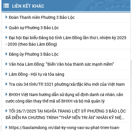
LIÊN KẾT KHÁC
Đoàn Thanh niên Phường 3 Bảo Lộc
Quân sự Phường 3 Bảo Lộc
Đại hội Đại biểu Đảng bộ tỉnh Lâm Đồng lần thứ I, nhiệm kỳ 2025
- 2030 (theo Báo Lâm Đồng)
Đảng ủy Phường 3 Bảo Lộc
Văn hóa Lâm Đồng: "Biến Văn hóa thành sức mạnh mềm"
Lâm Đồng - Hội tụ và tỏa sáng
Tra cứu 34 tỉnh/TP, 3321 phường/xã/đặc khu mới của Việt Nam
BHXH Việt Nam hướng dẫn sử dụng số định danh cá nhân, căn
cước công dân thay thế mã số BHXH và bộ mã quản lý
TỐI 26/7/2025 TẠI NGHĨA TRANG LIỆT SỸ PHƯỜNG 3 BẢO LỘC
ĐÃ DIỄN RA CHƯƠNG TRÌNH "THẮP NẾN TRI ÂN" NHÂN KỶ NIỆM
78 NĂM NGÀY THƯƠNG BINH- LIỆT SỸ
https://baolamdong.vn/dat-ky-vong-vao-su-phat-trien-toan-