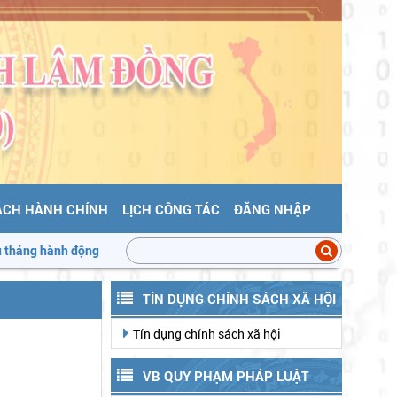
ÁCH HÀNH CHÍNH
LỊCH CÔNG TÁC
ĐĂNG NHẬP
 động vì An toàn thực phẩm
Triển khai "Tháng hành động vì an to
TÍN DỤNG CHÍNH SÁCH XÃ HỘI
Tín dụng chính sách xã hội
VB QUY PHẠM PHÁP LUẬT