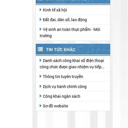
Kinh tế xã hội
Đất đai, dân số, lao động
Vệ sinh an toàn thực phẩm - Môi
trường
TIN TỨC KHÁC
Danh sách công khai số điện thoại
công chức được giao nhiệm vụ tiếp
nhận hồ sơ, trả kết quả thủ tục hành
Thông tin tuyên truyền
chính tại Trung tâm Phục vụ hành
chính công
Dịch vụ hành chính công
Công khai ngân sách
Sơ đồ website