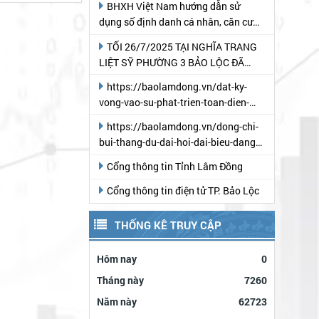
BHXH Việt Nam hướng dẫn sử
dụng số định danh cá nhân, căn cước
công dân thay thế mã số BHXH và bộ
TỐI 26/7/2025 TẠI NGHĨA TRANG
mã quản lý
LIỆT SỸ PHƯỜNG 3 BẢO LỘC ĐÃ
DIỄN RA CHƯƠNG TRÌNH "THẮP
https://baolamdong.vn/dat-ky-
NẾN TRI ÂN" NHÂN KỶ NIỆM 78 NĂM
vong-vao-su-phat-trien-toan-dien-
NGÀY THƯƠNG BINH- LIỆT SỸ
cua-phuong-3-bao-loc-383564.html
https://baolamdong.vn/dong-chi-
bui-thang-du-dai-hoi-dai-bieu-dang-
bo-phuong-3-bao-loc-lan-thu-i-
Cổng thông tin Tỉnh Lâm Đồng
383369.html?
gidzl=UeN21jGUKITyai46qWDM87gIpWRF10iW
Cổng thông tin điện tử TP. Bảo Lộc
THỐNG KÊ TRUY CẬP
Hôm nay
0
Tháng này
7260
Năm này
62723