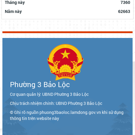
Tháng này
7360
Năm này
62663
Phường 3 Bảo Lộc
Cơ quan quản lý: UBND Phường 3 Bảo Lộc
Chịu trách nhiệm chính: UBND Phường 3 Bảo Lộc
© Ghi rõ nguồn phuong3baoloc.lamdong.gov.vn khi sử dụng
thông tin trên website này