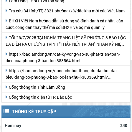
Lâm Đồng - Hội tụ và tỏa sáng
Tra cứu 34 tỉnh/TP, 3321 phường/xã/đặc khu mới của Việt Nam
BHXH Việt Nam hướng dẫn sử dụng số định danh cá nhân, căn
cước công dân thay thế mã số BHXH và bộ mã quản lý
TỐI 26/7/2025 TẠI NGHĨA TRANG LIỆT SỸ PHƯỜNG 3 BẢO LỘC
ĐÃ DIỄN RA CHƯƠNG TRÌNH "THẮP NẾN TRI ÂN" NHÂN KỶ NIỆM
78 NĂM NGÀY THƯƠNG BINH- LIỆT SỸ
https://baolamdong.vn/dat-ky-vong-vao-su-phat-trien-toan-
dien-cua-phuong-3-bao-loc-383564.html
https://baolamdong.vn/dong-chi-bui-thang-du-dai-hoi-dai-
bieu-dang-bo-phuong-3-bao-loc-lan-thu-i-383369.html?
gidzl=UeN21jGUKITyai46qWDM87gIpWRF10iWRCJBKy1HNNS_oiW
Cổng thông tin Tỉnh Lâm Đồng
Cổng thông tin điện tử TP. Bảo Lộc
THỐNG KÊ TRUY CẬP
Hôm nay
240