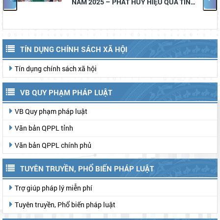
 QUẢ TÍN
71/2025/NQ-HĐND ngày 10/12/
XẾP ĐƠN VỊ
HĐND tỉnh Lâm Đồng
TÍN DỤNG CHÍNH SÁCH XÃ HỘI
Tín dụng chính sách xã hội
VB QUY PHẠM PHÁP LUẬT
VB Quy phạm pháp luật
Văn bản QPPL tỉnh
Văn bản QPPL chính phủ
TUYÊN TRUYỀN, PHỔ BIẾN PHÁP LUẬT
Trợ giúp pháp lý miễn phí
Tuyên truyền, Phổ biến pháp luật