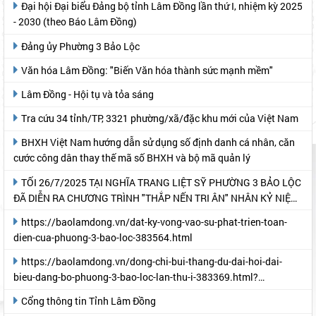
Đại hội Đại biểu Đảng bộ tỉnh Lâm Đồng lần thứ I, nhiệm kỳ 2025
- 2030 (theo Báo Lâm Đồng)
Đảng ủy Phường 3 Bảo Lộc
Văn hóa Lâm Đồng: "Biến Văn hóa thành sức mạnh mềm"
Lâm Đồng - Hội tụ và tỏa sáng
Tra cứu 34 tỉnh/TP, 3321 phường/xã/đặc khu mới của Việt Nam
BHXH Việt Nam hướng dẫn sử dụng số định danh cá nhân, căn
cước công dân thay thế mã số BHXH và bộ mã quản lý
TỐI 26/7/2025 TẠI NGHĨA TRANG LIỆT SỸ PHƯỜNG 3 BẢO LỘC
ĐÃ DIỄN RA CHƯƠNG TRÌNH "THẮP NẾN TRI ÂN" NHÂN KỶ NIỆM
78 NĂM NGÀY THƯƠNG BINH- LIỆT SỸ
https://baolamdong.vn/dat-ky-vong-vao-su-phat-trien-toan-
dien-cua-phuong-3-bao-loc-383564.html
https://baolamdong.vn/dong-chi-bui-thang-du-dai-hoi-dai-
bieu-dang-bo-phuong-3-bao-loc-lan-thu-i-383369.html?
gidzl=UeN21jGUKITyai46qWDM87gIpWRF10iWRCJBKy1HNNS_oiW
Cổng thông tin Tỉnh Lâm Đồng