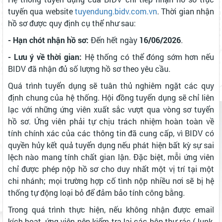
tuyến qua website
tuyendung.bidv.com.vn
. Thời gian nhận
hồ sơ được quy định cụ thể như sau:
- Hạn chót nhận hồ sơ:
Đến hết ngày
16/06/2026
.
- Lưu ý về thời gian:
Hệ thống có thể đóng sớm hơn nếu
BIDV đã nhận đủ số lượng hồ sơ theo yêu cầu.
Quá trình tuyển dụng sẽ tuân thủ nghiêm ngặt các quy
định chung của hệ thống. Hội đồng tuyển dụng sẽ chỉ liên
lạc với những ứng viên xuất sắc vượt qua vòng sơ tuyển
hồ sơ. Ứng viên phải tự chịu trách nhiệm hoàn toàn về
tính chính xác của các thông tin đã cung cấp, vì BIDV có
quyền hủy kết quả tuyển dụng nếu phát hiện bất kỳ sự sai
lệch nào mang tính chất gian lận. Đặc biệt, mỗi ứng viên
chỉ được phép nộp hồ sơ cho duy nhất một vị trí tại một
chi nhánh; mọi trường hợp cố tình nộp nhiều nơi sẽ bị hệ
thống tự động loại bỏ để đảm bảo tính công bằng.
Trong quá trình thực hiện, nếu không nhận được email
kích hoạt, ứng viên nên kiểm tra lại các hộp thư rác (Junk,