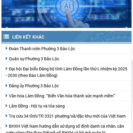
LIÊN KẾT KHÁC
Đoàn Thanh niên Phường 3 Bảo Lộc
Quân sự Phường 3 Bảo Lộc
Đại hội Đại biểu Đảng bộ tỉnh Lâm Đồng lần thứ I, nhiệm kỳ 2025
- 2030 (theo Báo Lâm Đồng)
Đảng ủy Phường 3 Bảo Lộc
Văn hóa Lâm Đồng: "Biến Văn hóa thành sức mạnh mềm"
Lâm Đồng - Hội tụ và tỏa sáng
Tra cứu 34 tỉnh/TP, 3321 phường/xã/đặc khu mới của Việt Nam
BHXH Việt Nam hướng dẫn sử dụng số định danh cá nhân, căn
cước công dân thay thế mã số BHXH và bộ mã quản lý