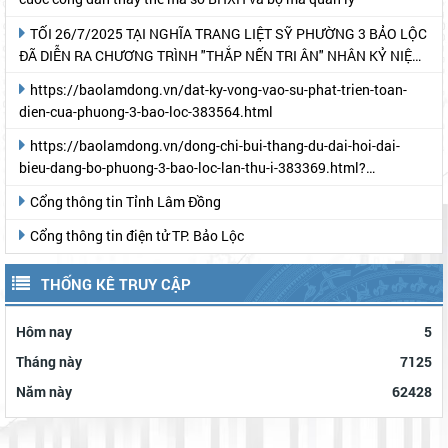
TỐI 26/7/2025 TẠI NGHĨA TRANG LIỆT SỸ PHƯỜNG 3 BẢO LỘC
ĐÃ DIỄN RA CHƯƠNG TRÌNH "THẮP NẾN TRI ÂN" NHÂN KỶ NIỆM
78 NĂM NGÀY THƯƠNG BINH- LIỆT SỸ
https://baolamdong.vn/dat-ky-vong-vao-su-phat-trien-toan-
dien-cua-phuong-3-bao-loc-383564.html
https://baolamdong.vn/dong-chi-bui-thang-du-dai-hoi-dai-
bieu-dang-bo-phuong-3-bao-loc-lan-thu-i-383369.html?
gidzl=UeN21jGUKITyai46qWDM87gIpWRF10iWRCJBKy1HNNS_oiW
Cổng thông tin Tỉnh Lâm Đồng
Cổng thông tin điện tử TP. Bảo Lộc
THỐNG KÊ TRUY CẬP
Hôm nay
5
Tháng này
7125
Năm này
62428