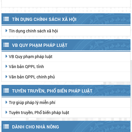
TIN TỨC KHÁC
Phường 3 Bảo Lộc: Tổ chức Kỳ họp thứ 3
HĐND phường 3 Bảo Lộc khóa II, nhiệm kỳ
2026-2031
TÍN DỤNG CHÍNH SÁCH XÃ HỘI
Tín dụng chính sách xã hội
VB QUY PHẠM PHÁP LUẬT