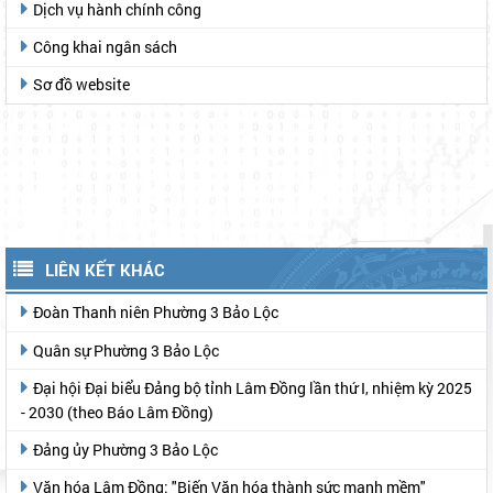
BÁO CÁO THỐNG KÊ
Kinh tế xã hội
Đất đai, dân số, lao động
Vệ sinh an toàn thực phẩm - Môi trường
TIN TỨC KHÁC
Danh sách công khai số điện thoại công chức được giao nhiệm
vụ tiếp nhận hồ sơ, trả kết quả thủ tục hành chính tại Trung tâm
Phục vụ hành chính công
Thông tin tuyên truyền
Dịch vụ hành chính công
Công khai ngân sách
Sơ đồ website