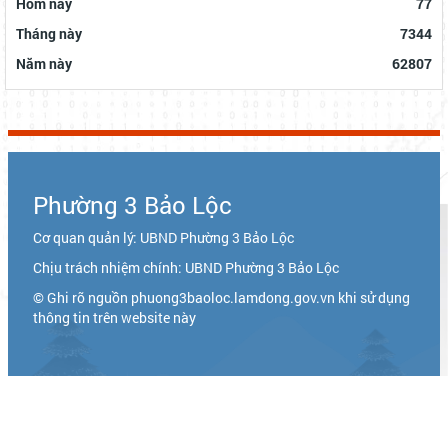
ĐÃ DIỄN RA CHƯƠNG TRÌNH "THẮP NẾN TRI ÂN" NHÂN KỶ NIỆM
78 NĂM NGÀY THƯƠNG BINH- LIỆT SỸ
https://baolamdong.vn/dat-ky-vong-vao-su-phat-trien-toan-
dien-cua-phuong-3-bao-loc-383564.html
https://baolamdong.vn/dong-chi-bui-thang-du-dai-hoi-dai-
bieu-dang-bo-phuong-3-bao-loc-lan-thu-i-383369.html?
gidzl=UeN21jGUKITyai46qWDM87gIpWRF10iWRCJBKy1HNNS_oiW
Cổng thông tin Tỉnh Lâm Đồng
Cổng thông tin điện tử TP. Bảo Lộc
THỐNG KÊ TRUY CẬP
Hôm nay
77
Tháng này
7344
Năm này
62807