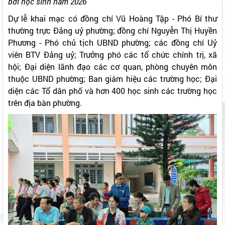
tập luyện môn bơi, phòng chống đuối nước và khai mạc Giải
bơi học sinh năm 2026
Dự lễ khai mạc có đồng chí Vũ Hoàng Tập - Phó Bí thư
thường trực Đảng uỷ phường; đồng chí Nguyễn Thị Huyền
Phương - Phó chủ tịch UBND phường; các đồng chí Uỷ
viên BTV Đảng uỷ; Trưởng phó các tổ chức chính trị, xã
hội; Đại diện lãnh đạo các cơ quan, phòng chuyên môn
thuộc UBND phường; Ban giám hiệu các trường học; Đại
diện các Tổ dân phố và hơn 400 học sinh các trường học
trên địa bàn phường.