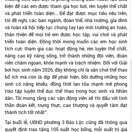
thương tích, đặc biệt là phòng chống đuối nước; tạo điều
kiện để các em được tham gia học bơi, rèn luyện thể chất
và phát triển toàn diện… Để đạt được mục tiêu nêu trên,
tôi đề nghị các ban ngành, đoàn thể, nhà trường, gia đình
và toàn xã hội tiếp tục chung tay tạo môi trường an toàn,
thân thiện để mọi trẻ em được học tập, vui chơi và phát
triển toàn diện. Đồng thời mong muốn các em học sinh
tích cực tham gia các hoạt động hè, rèn luyện thể chất,
nâng cao kỹ năng sống, trở thành những đội viên, đoàn
viên chăm ngoan, khỏe mạnh và trách nhiệm. Đối với Giải
bơi học sinh năm 2026, đây không chỉ là sân chơi thể thao
bổ ích mà còn là dịp để phát hiện, bồi dưỡng những học
sinh có năng khiếu; đồng thời lan tỏa mạnh mẽ phong
trào tập luyện thể dục thể thao trong học sinh và Nhân
dân. Tôi mong rằng các vận động viên sẽ thi đấu với tinh
thần đoàn kết, trung thực, cao thượng và quyết tâm đạt
thành tích tốt nhất”.
Tại buổi lễ, UBND phường 3 Bảo Lộc cũng đã thông qua