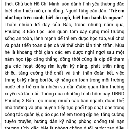
Phương – Phó chủ tịch UBND phường nhấn mạnh: “Sinh
thời, Chủ tịch Hồ Chí Minh luôn dành tình yêu thương đặc
biệt cho thiếu niên, nhi đồng. Người từng căn dặn:
“Trẻ em
như búp trên cành, biết ăn ngủ, biết học hành là ngoan”
.
Thấm nhuần lời dạy của Bác, trong những năm qua,
Phường 3 Bảo Lộc luôn quan tâm xây dựng môi trường
sống an toàn, lành mạnh để trẻ em được học tập, vui chơi
và phát triển toàn diện cả về thể chất lẫn tinh thần. Mùa
hè là khoảng thời gian các em được nghỉ ngơi sau một
năm học tập căng thẳng, đồng thời cũng là dịp để tham
gia các hoạt động rèn luyện kỹ năng, phát triển năng
khiếu, tăng cường thể chất và tinh thần đoàn kết, việc
trang bị kỹ năng bơi lội, kỹ năng an toàn trong môi trường
nước cho trẻ em là nhiệm vụ cần được quan tâm thường
xuyên và lâu dài. Thông qua chương trình hôm nay, UBND
Phường 3 Bảo Lộc mong muốn các ban ngành, đoàn thể,
nhà trường và phụ huynh tiếp tục phối hợp chặt chẽ trong
công tác quản lý, giáo dục trẻ em trong dịp hè; tăng cường
tuyên truyền, hướng dẫn kỹ năng phòng chống tai nạn