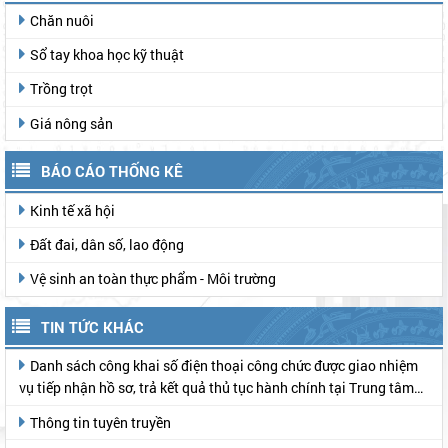
VB Quy phạm pháp luật
Văn bản QPPL tỉnh
Văn bản QPPL chính phủ
TUYÊN TRUYỀN, PHỔ BIẾN PHÁP LUẬT
Trợ giúp pháp lý miễn phí
Tuyên truyền, Phổ biến pháp luật
DÀNH CHO NHÀ NÔNG
Chăn nuôi
Sổ tay khoa học kỹ thuật
Trồng trọt
Giá nông sản