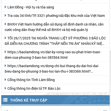
LIÊN KẾT KHÁC
Đoàn Thanh niên Phường 3 Bảo Lộc
Quân sự Phường 3 Bảo Lộc
Đại hội Đại biểu Đảng bộ tỉnh Lâm Đồng lần thứ I, nhiệm kỳ 2025
- 2030 (theo Báo Lâm Đồng)
Đảng ủy Phường 3 Bảo Lộc
Văn hóa Lâm Đồng: "Biến Văn hóa thành sức mạnh mềm"
Lâm Đồng - Hội tụ và tỏa sáng
Tra cứu 34 tỉnh/TP, 3321 phường/xã/đặc khu mới của Việt Nam
BHXH Việt Nam hướng dẫn sử dụng số định danh cá nhân, căn
cước công dân thay thế mã số BHXH và bộ mã quản lý
TỐI 26/7/2025 TẠI NGHĨA TRANG LIỆT SỸ PHƯỜNG 3 BẢO LỘC