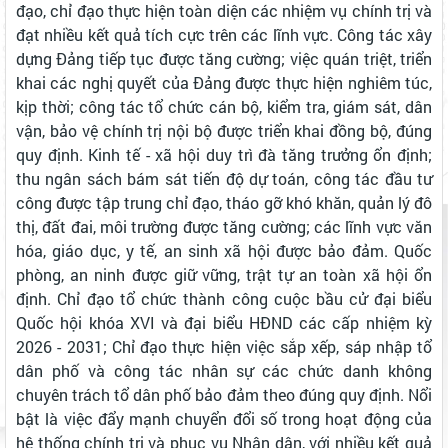
đạo, chỉ đạo thực hiện toàn diện các nhiệm vụ chính trị và
đạt nhiều kết quả tích cực trên các lĩnh vực. Công tác xây
dựng Đảng tiếp tục được tăng cường; việc quán triệt, triển
khai các nghị quyết của Đảng được thực hiện nghiêm túc,
kịp thời; công tác tổ chức cán bộ, kiểm tra, giám sát, dân
vận, bảo vệ chính trị nội bộ được triển khai đồng bộ, đúng
quy định. Kinh tế - xã hội duy trì đà tăng trưởng ổn định;
thu ngân sách bám sát tiến độ dự toán, công tác đầu tư
công được tập trung chỉ đạo, tháo gỡ khó khăn, quản lý đô
thị, đất đai, môi trường được tăng cường; các lĩnh vực văn
hóa, giáo dục, y tế, an sinh xã hội được bảo đảm. Quốc
phòng, an ninh được giữ vững, trật tự an toàn xã hội ổn
định. Chỉ đạo tổ chức thành công cuộc bầu cử đại biểu
Quốc hội khóa XVI và đại biểu HĐND các cấp nhiệm kỳ
2026 - 2031; Chỉ đạo thực hiện việc sắp xếp, sáp nhập tổ
dân phố và công tác nhân sự các chức danh không
chuyên trách tổ dân phố bảo đảm theo đúng quy định. Nổi
bật là việc đẩy mạnh chuyển đổi số trong hoạt động của
hệ thống chính trị và phục vụ Nhân dân, với nhiều kết quả