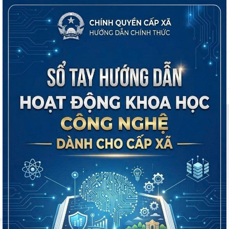
DÀNH CHO NHÀ NÔNG
Chăn nuôi
Sổ tay khoa học kỹ thuật
Trồng trọt
Giá nông sản
BÁO CÁO THỐNG KÊ
Kinh tế xã hội
Đất đai, dân số, lao động
Vệ sinh an toàn thực phẩm - Môi trường
TIN TỨC KHÁC
Danh sách công khai số điện thoại công chức được giao nhiệm
vụ tiếp nhận hồ sơ, trả kết quả thủ tục hành chính tại Trung tâm