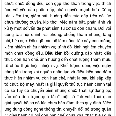
chức chưa đồng đều, còn gặp khó khăn trong việc thích
ứng với yêu cầu phân cấp, phân quyền mạnh hơn. Công
tác kiểm tra, giám sát, hướng dẫn của cấp trên có lúc
chưa thường xuyên, kịp thời; việc nắm bắt, phản ánh và
xử lý một số vấn đề phát sinh từ cơ sở còn chậm. Đối với
công tác nội chính và phòng, chống tham nhũng, lãng
phí, tiêu cực: Đội ngũ cán bộ làm công tác này còn mỏng,
kiêm nhiệm nhiều nhiệm vụ; trình độ, kinh nghiệm chuyên
môn chưa đồng đều. Điều kiện bồi dưỡng, cập nhật kiến
thức còn hạn chế, ảnh hưởng đến chất lượng tham mưu,
tổ chức thực hiện nhiệm vụ. Khối lượng công việc ngày
càng lớn trong khi nguồn nhân lực và điều kiện bảo đảm
thực hiện nhiệm vụ còn hạn chế, nhất là sau khi sắp xếp
tổ chức bộ máy, nhất là giải quyết thủ tục hành chính tại
cơ sở tuy có chuyển biến nhưng chưa thật sự đồng bộ;
vẫn còn tình trạng quá tải ở một số lĩnh vực, thời gian
giải quyết hồ sơ có lúc chưa bảo đảm theo quy định. Việc
ứng dụng công nghệ thông tin, chuyển đổi số trong quản
lý, điều hành có nơi còn hạn chế, chưa khai thác hiệu quả