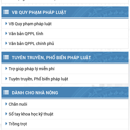
TIN TỨC KHÁC
Phường 3 Bảo Lộc: Tổ chức Hội nghị sơ kết
công tác Mặt trận và các đoàn thể 6 tháng