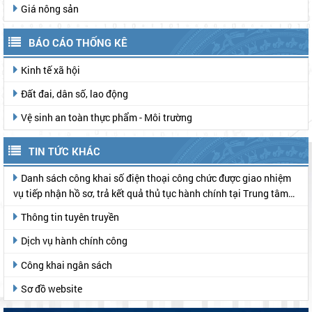
đầu năm 2026, triển khai chương trình phối
hợp và thống nhất hành động 6 tháng cuối
năm 2026
TÍN DỤNG CHÍNH SÁCH XÃ HỘI
Tín dụng chính sách xã hội
VB QUY PHẠM PHÁP LUẬT
VB Quy phạm pháp luật
Văn bản QPPL tỉnh
Văn bản QPPL chính phủ
TUYÊN TRUYỀN, PHỔ BIẾN PHÁP LUẬT
Trợ giúp pháp lý miễn phí
Tuyên truyền, Phổ biến pháp luật