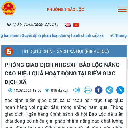
PHƯỜNG 3 BẢO LỘC
Thứ 5, 06/08/2026, 23:30:13
 Quyết định phân loại đơn vị hành chính cấp xã
Thông điệp tuyên
TÍN DỤNG CHÍNH SÁCH XÃ HỘI (P3BAOLOC)
PHÒNG GIAO DỊCH NHCSXH BẢO LỘC NÂNG
CAO HIỆU QUẢ HOẠT ĐỘNG TẠI ĐIỂM GIAO
DỊCH XÃ
18.03.2026 13:56
915
đã xem
Xác định điểm giao dịch xã là “cầu nối” trực tiếp giữa
ngân hàng với người dân, trong những năm qua, Phòng
giao dịch Ngân hàng Chính sách xã hội Bảo Lộc đã triển
khai đồng bộ nhiều giải pháp nhằm nâng cao chất lượng
hoạt động tại các điểm giao dịch xã, phường, góp phần