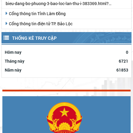
bieu-dang-bo-phuong-3-bao-loc-lan-thu-i-383369.html?
gidzl=UeN21jGUKITyai46qWDM87gIpWRF10iWRCJBKy1HNNS_oiW
Cổng thông tin Tỉnh Lâm Đồng
Cổng thông tin điện tử TP. Bảo Lộc
THỐNG KÊ TRUY CẬP
Hôm nay
0
Tháng này
6721
Năm này
61853