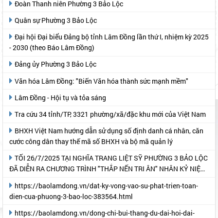
Đoàn Thanh niên Phường 3 Bảo Lộc
Quân sự Phường 3 Bảo Lộc
Đại hội Đại biểu Đảng bộ tỉnh Lâm Đồng lần thứ I, nhiệm kỳ 2025
- 2030 (theo Báo Lâm Đồng)
Đảng ủy Phường 3 Bảo Lộc
Văn hóa Lâm Đồng: "Biến Văn hóa thành sức mạnh mềm"
Lâm Đồng - Hội tụ và tỏa sáng
Tra cứu 34 tỉnh/TP, 3321 phường/xã/đặc khu mới của Việt Nam
BHXH Việt Nam hướng dẫn sử dụng số định danh cá nhân, căn
cước công dân thay thế mã số BHXH và bộ mã quản lý
TỐI 26/7/2025 TẠI NGHĨA TRANG LIỆT SỸ PHƯỜNG 3 BẢO LỘC
ĐÃ DIỄN RA CHƯƠNG TRÌNH "THẮP NẾN TRI ÂN" NHÂN KỶ NIỆM
78 NĂM NGÀY THƯƠNG BINH- LIỆT SỸ
https://baolamdong.vn/dat-ky-vong-vao-su-phat-trien-toan-
dien-cua-phuong-3-bao-loc-383564.html
https://baolamdong.vn/dong-chi-bui-thang-du-dai-hoi-dai-