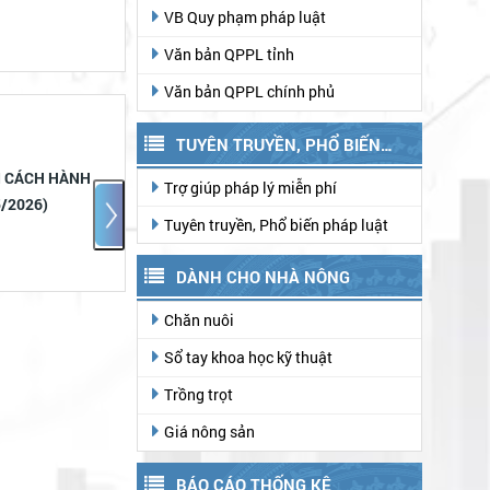
VB Quy phạm pháp luật
Văn bản QPPL tỉnh
Văn bản QPPL chính phủ
TUYÊN TRUYỀN, PHỔ BIẾN
ẢI CÁCH HÀNH
Lâm Đồng ban hành Quyết
PHÁP LUẬT
Trợ giúp pháp lý miễn phí
5/2026)
định phân loại đơn vị hành
Tuyên truyền, Phổ biến pháp luật
chính cấp xã
DÀNH CHO NHÀ NÔNG
Chăn nuôi
Sổ tay khoa học kỹ thuật
Trồng trọt
Giá nông sản
BÁO CÁO THỐNG KÊ