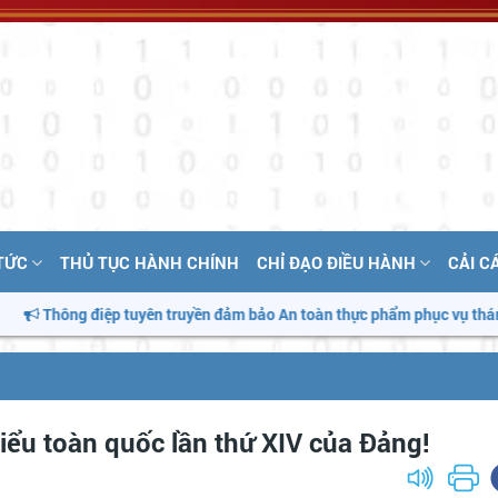
 TỨC
THỦ TỤC HÀNH CHÍNH
CHỈ ĐẠO ĐIỀU HÀNH
CẢI C
ệp tuyên truyền đảm bảo An toàn thực phẩm phục vụ tháng hành động v
biểu toàn quốc lần thứ XIV của Đảng!