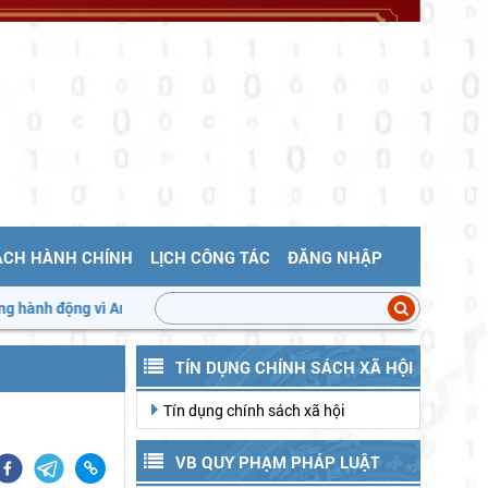
ÁCH HÀNH CHÍNH
LỊCH CÔNG TÁC
ĐĂNG NHẬP
ì An toàn thực phẩm
Triển khai "Tháng hành động vì an toàn thực
TÍN DỤNG CHÍNH SÁCH XÃ HỘI
Tín dụng chính sách xã hội
VB QUY PHẠM PHÁP LUẬT