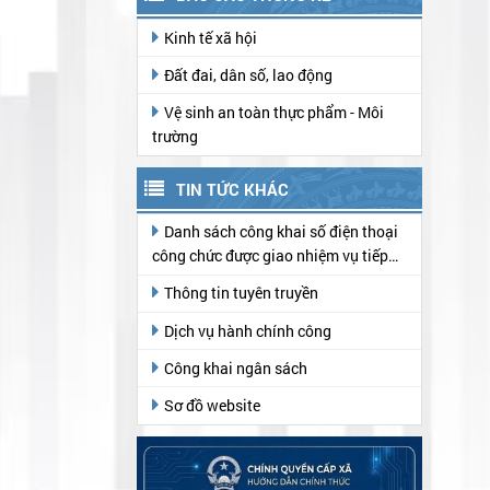
Kinh tế xã hội
Đất đai, dân số, lao động
Vệ sinh an toàn thực phẩm - Môi
trường
TIN TỨC KHÁC
Danh sách công khai số điện thoại
công chức được giao nhiệm vụ tiếp
nhận hồ sơ, trả kết quả thủ tục hành
Thông tin tuyên truyền
chính tại Trung tâm Phục vụ hành
chính công
Dịch vụ hành chính công
Công khai ngân sách
Sơ đồ website