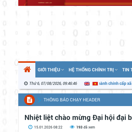
GIỚI THIỆU
HỆ THỐNG CHÍNH TRỊ
TIN
an hành Quyết định phân loại đơn vị hành chính cấp xã
Thứ 6, 07/08/2026, 09:46:47
Thông đi
THÔNG BÁO CHẠY HEADER
Nhiệt liệt chào mừng Đại hội đại 
15.01.2026 08:22
193
đã xem