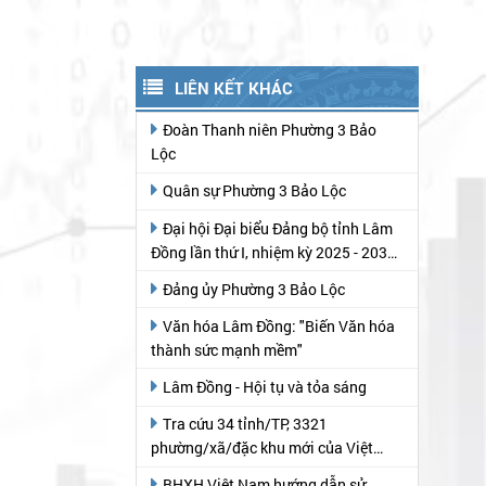
LIÊN KẾT KHÁC
Đoàn Thanh niên Phường 3 Bảo
Lộc
Quân sự Phường 3 Bảo Lộc
Đại hội Đại biểu Đảng bộ tỉnh Lâm
Đồng lần thứ I, nhiệm kỳ 2025 - 2030
(theo Báo Lâm Đồng)
Đảng ủy Phường 3 Bảo Lộc
Văn hóa Lâm Đồng: "Biến Văn hóa
thành sức mạnh mềm"
Lâm Đồng - Hội tụ và tỏa sáng
Tra cứu 34 tỉnh/TP, 3321
phường/xã/đặc khu mới của Việt
Nam
BHXH Việt Nam hướng dẫn sử