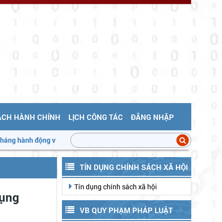
ÁCH HÀNH CHÍNH
LỊCH CÔNG TÁC
ĐĂNG NHẬP
động vì An toàn thực phẩm
Triển khai "Tháng hành động vì an toà
TÍN DỤNG CHÍNH SÁCH XÃ HỘI
Tín dụng chính sách xã hội
dụng
VB QUY PHẠM PHÁP LUẬT