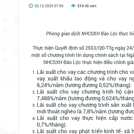
02.12.2025 07:50
213
đã xem
Phòng giao dịch NHCSXH Bảo Lộc thực hiện
Thực hiện Quyết định số 2553/QĐ-TTg ngày 24/11
một số chương trình tín dụng chính sách tại Ng
NHCSXH Bảo Lộc thực hiện điều chỉnh giảm 
Lãi suất cho vay các chương trình cho v
vay xuất khẩu lao động và cho vay n
6,24%/năm (tương đương 0,52%/tháng).
Lãi suất cho vay chương trình hộ cận
7,488%/năm (tương đương 0,624%/tháng
Lãi suất cho vay chương trình sản xuất
mới thoát nghèo là 7,8%/năm (tương đư
Lãi suất cho vay thực hiện cấp nước
0,7%/tháng).
Lãi suất cho vay phát triển kinh tế- xã 