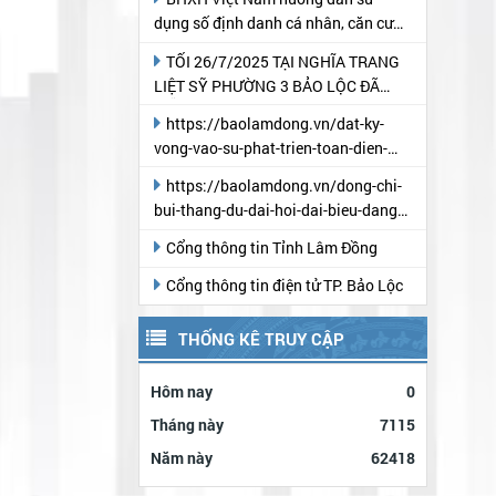
dụng số định danh cá nhân, căn cước
công dân thay thế mã số BHXH và bộ
TỐI 26/7/2025 TẠI NGHĨA TRANG
mã quản lý
LIỆT SỸ PHƯỜNG 3 BẢO LỘC ĐÃ
DIỄN RA CHƯƠNG TRÌNH "THẮP
https://baolamdong.vn/dat-ky-
NẾN TRI ÂN" NHÂN KỶ NIỆM 78 NĂM
vong-vao-su-phat-trien-toan-dien-
NGÀY THƯƠNG BINH- LIỆT SỸ
cua-phuong-3-bao-loc-383564.html
https://baolamdong.vn/dong-chi-
bui-thang-du-dai-hoi-dai-bieu-dang-
bo-phuong-3-bao-loc-lan-thu-i-
Cổng thông tin Tỉnh Lâm Đồng
383369.html?
gidzl=UeN21jGUKITyai46qWDM87gIpWRF10iW
Cổng thông tin điện tử TP. Bảo Lộc
THỐNG KÊ TRUY CẬP
Hôm nay
0
Tháng này
7115
Năm này
62418