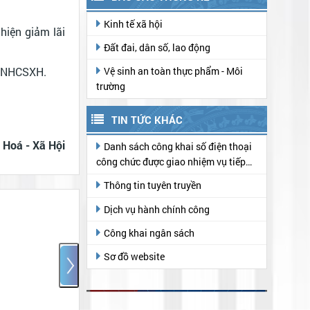
Kinh tế xã hội
hiện giảm lãi
Đất đai, dân số, lao động
Vệ sinh an toàn thực phẩm - Môi
i NHCSXH.
trường
TIN TỨC KHÁC
 Hoá - Xã Hội
Danh sách công khai số điện thoại
công chức được giao nhiệm vụ tiếp
nhận hồ sơ, trả kết quả thủ tục hành
Thông tin tuyên truyền
chính tại Trung tâm Phục vụ hành
chính công
Dịch vụ hành chính công
Công khai ngân sách
ảo Lộc: Nâng
Ngân hàng CSXH Bảo Lộc:
Sơ đồ website
 tín dụng
Lan tỏa mạnh mẽ ý nghĩa
 góp phần bảo
nhân văn từ chương trình
 xã hội
“Gửi tiết kiệm chung tay vì
người nghèo”