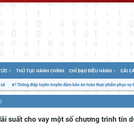
 TỨC
THỦ TỤC HÀNH CHÍNH
CHỈ ĐẠO ĐIỀU HÀNH
CẢI C
ông điệp tuyên truyền đảm bảo An toàn thực phẩm phục vụ tháng hành 
)
i suất cho vay một số chương trình tín 