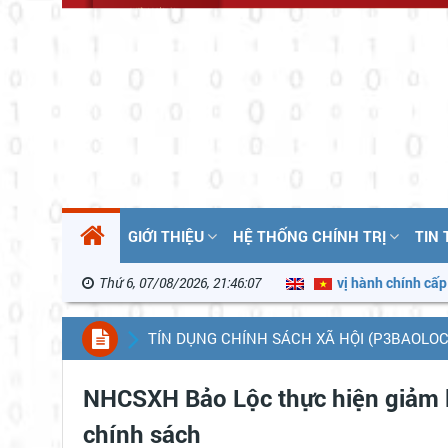
GIỚI THIỆU
HỆ THỐNG CHÍNH TRỊ
TIN
Đồng ban hành Quyết định phân loại đơn vị hành chính cấp xã
Thứ 6, 07/08/2026, 21:46:08
Th
TÍN DỤNG CHÍNH SÁCH XÃ HỘI (P3BAOLOC
NHCSXH Bảo Lộc thực hiện giảm lã
chính sách