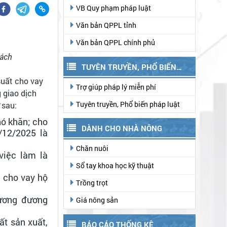
VB Quy phạm pháp luật
Văn bản QPPL tỉnh
Văn bản QPPL chính phủ
sách
TUYÊN TRUYỀN, PHỔ BIẾN
suất cho vay
PHÁP LUẬT
Trợ giúp pháp lý miễn phí
 giao dịch
Tuyên truyền, Phổ biến pháp luật
 sau:
hó khăn; cho
DÀNH CHO NHÀ NÔNG
/12/2025 là
Chăn nuôi
việc làm là
Sổ tay khoa học kỹ thuật
; cho vay hộ
Trồng trọt
tương đương
Giá nông sản
ất sản xuất,
BÁO CÁO THỐNG KÊ