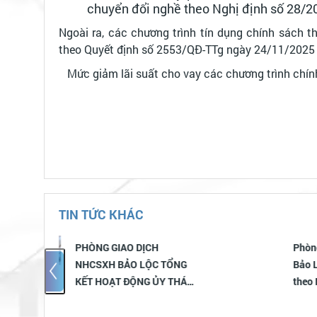
chuyển đổi nghề theo Nghị định số 28/
Ngoài ra, các chương trình tín dụng chính sách 
theo Quyết định số 2553/QĐ-TTg ngày 24/11/2025 
Mức giảm lãi suất cho vay các chương trình chín
TIN TỨC KHÁC
CH
Phòng giao dịch NHCSXH
ỘC TỔNG
Bảo Lộc triển khai cho vay
 ỦY THÁC
theo Nghị quyết số
025 –
71/2025/NQ-HĐND ngày
 QUẢ TÍN
10/12/2025 của HĐND tỉnh