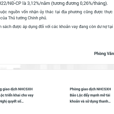
2022/NĐ-CP là 3,12%/năm (tương đương 0,26%/tháng).
thuộc nguồn vốn nhận ủy thác tại địa phương cũng được thực 
của Thủ tướng Chính phủ.
h sách được áp dụng đối với các khoản vay đang còn dư nợ tạ
Phòng Văn
Phòng giao dịch NHCSXH
Phường 3 B
Bảo Lộc đẩy mạnh mở tài
cao hiệu quả
khoản và sử dụng thanh
chính sách,
toán không dùng tiền mặt-
đảm an sinh
VBSP SmartBanking, góp