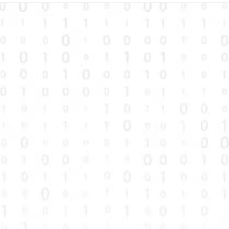
phần thúc đẩy chuyển đổi
số trong tín dụng chính
sách