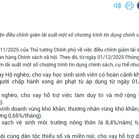
 điều chỉnh giảm lãi suất một số chương trình tín dụng chính 
/2025 của Thủ tướng Chính phủ về việc điều chỉnh giảm lãi 
ân hàng Chính sách xã hội. Theo đó, từ ngày 01/12/2025 Phòng
lãi suất một số chương trình tín dụng chính sách, cụ thể như
ay Hộ nghèo; cho vay học sinh sinh viên có hoàn cảnh k
gười chấp hành xong án phạt tù áp dụng từ ngày 01
 nghèo, cho vay hỗ trợ việc làm duy trì và mở rộng 
).
 kinh doanh vùng khó khăn; thương nhân vùng khó khăn
ơng 0,65%/tháng).
 sạch vệ sinh môi trường nông thôn là 8,4%/năm( 
hội cùng dân tộc thiểu số và miền núi; cho vay hỗ trợ d