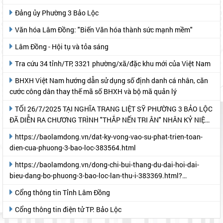
Đảng ủy Phường 3 Bảo Lộc
Văn hóa Lâm Đồng: "Biến Văn hóa thành sức mạnh mềm"
Lâm Đồng - Hội tụ và tỏa sáng
Tra cứu 34 tỉnh/TP, 3321 phường/xã/đặc khu mới của Việt Nam
BHXH Việt Nam hướng dẫn sử dụng số định danh cá nhân, căn
cước công dân thay thế mã số BHXH và bộ mã quản lý
TỐI 26/7/2025 TẠI NGHĨA TRANG LIỆT SỸ PHƯỜNG 3 BẢO LỘC
ĐÃ DIỄN RA CHƯƠNG TRÌNH "THẮP NẾN TRI ÂN" NHÂN KỶ NIỆM
78 NĂM NGÀY THƯƠNG BINH- LIỆT SỸ
https://baolamdong.vn/dat-ky-vong-vao-su-phat-trien-toan-
dien-cua-phuong-3-bao-loc-383564.html
https://baolamdong.vn/dong-chi-bui-thang-du-dai-hoi-dai-
bieu-dang-bo-phuong-3-bao-loc-lan-thu-i-383369.html?
gidzl=UeN21jGUKITyai46qWDM87gIpWRF10iWRCJBKy1HNNS_oiW
Cổng thông tin Tỉnh Lâm Đồng
Cổng thông tin điện tử TP. Bảo Lộc