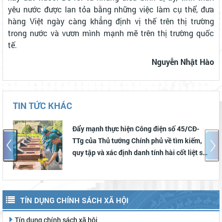
yêu nước được lan tỏa bằng những việc làm cụ thể, đưa
hàng Việt ngày càng khẳng định vị thế trên thị trường
trong nước và vươn mình mạnh mẽ trên thị trường quốc
tế.
Nguyễn Nhật Hào
TIN TỨC KHÁC
Đẩy mạnh thực hiện Công điện số 45/CĐ-
TTg của Thủ tướng Chính phủ về tìm kiếm,
quy tập và xác định danh tính hài cốt liệt sĩ;
phát huy ý nghĩa của Chiến dịch "500 ngày
đêm", tri ân các Anh hùng liệt sĩ
TÍN DỤNG CHÍNH SÁCH XÃ HỘI
Tín dụng chính sách xã hội