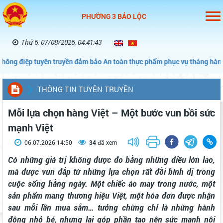
PHƯỜNG 3 BẢO LỘC
Thứ 6, 07/08/2026, 04:41:44
uyên truyền đảm bảo An toàn thực phẩm phục vụ tháng hành động vì An
THÔNG TIN TUYÊN TRUYỀN
Mỗi lựa chọn hàng Việt – Một bước vun bồi sức
mạnh Việt
06.07.2026 14:50
34
đã xem
Có những giá trị không được đo bằng những điều lớn lao,
mà được vun đắp từ những lựa chọn rất đỗi bình dị trong
cuộc sống hằng ngày. Một chiếc áo may trong nước, một
sản phẩm mang thương hiệu Việt, một hóa đơn được nhận
sau mỗi lần mua sắm… tưởng chừng chỉ là những hành
động nhỏ bé, nhưng lại góp phần tạo nên sức mạnh nội