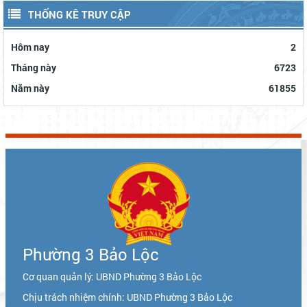
THỐNG KÊ TRUY CẬP
Hôm nay
2
Tháng này
6723
Năm này
61855
Phường 3 Bảo Lộc
Cơ quan quản lý: UBND Phường 3 Bảo Lộc
Chịu trách nhiệm chính: UBND Phường 3 Bảo Lộc