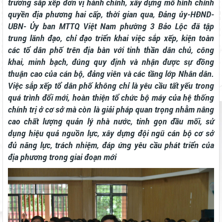
trương sắp xếp đơn vị hành chính, xây dựng mô hình chính
quyền địa phương hai cấp, thời gian qua, Đảng ủy-HĐND-
UBN- Ủy ban MTTQ Việt Nam phường 3 Bảo Lộc đã tập
trung lãnh đạo, chỉ đạo triển khai việc sắp xếp, kiện toàn
các tổ dân phố trên địa bàn với tinh thần dân chủ, công
khai, minh bạch, đúng quy định và nhận được sự đồng
thuận cao của cán bộ, đảng viên và các tầng lớp Nhân dân.
Việc sắp xếp tổ dân phố không chỉ là yêu cầu tất yếu trong
quá trình đổi mới, hoàn thiện tổ chức bộ máy của hệ thống
chính trị ở cơ sở mà còn là giải pháp quan trọng nhằm nâng
cao chất lượng quản lý nhà nước, tinh gọn đầu mối, sử
dụng hiệu quả nguồn lực, xây dựng đội ngũ cán bộ cơ sở
đủ năng lực, trách nhiệm, đáp ứng yêu cầu phát triển của
địa phương trong giai đoạn mới