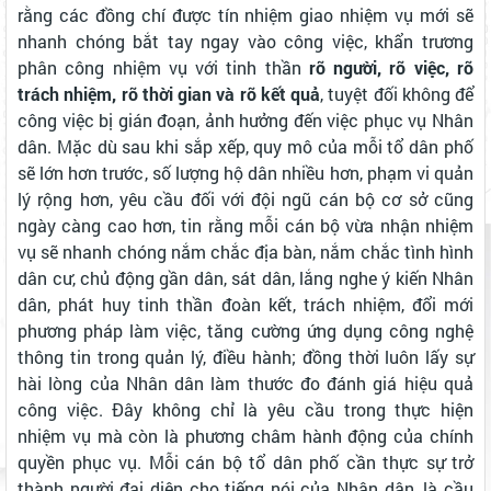
rằng các đồng chí được tín nhiệm giao nhiệm vụ mới sẽ
nhanh chóng bắt tay ngay vào công việc, khẩn trương
phân công nhiệm vụ với tinh thần
rõ người, rõ việc, rõ
trách nhiệm, rõ thời gian và rõ kết quả
, tuyệt đối không để
công việc bị gián đoạn, ảnh hưởng đến việc phục vụ Nhân
dân. Mặc dù sau khi sắp xếp, quy mô của mỗi tổ dân phố
sẽ lớn hơn trước, số lượng hộ dân nhiều hơn, phạm vi quản
lý rộng hơn, yêu cầu đối với đội ngũ cán bộ cơ sở cũng
ngày càng cao hơn, tin rằng mỗi cán bộ vừa nhận nhiệm
vụ sẽ nhanh chóng nắm chắc địa bàn, nắm chắc tình hình
dân cư, chủ động gần dân, sát dân, lắng nghe ý kiến Nhân
dân, phát huy tinh thần đoàn kết, trách nhiệm, đổi mới
phương pháp làm việc, tăng cường ứng dụng công nghệ
thông tin trong quản lý, điều hành; đồng thời luôn lấy sự
hài lòng của Nhân dân làm thước đo đánh giá hiệu quả
công việc. Đây không chỉ là yêu cầu trong thực hiện
nhiệm vụ mà còn là phương châm hành động của chính
quyền phục vụ. Mỗi cán bộ tổ dân phố cần thực sự trở
thành người đại diện cho tiếng nói của Nhân dân, là cầu