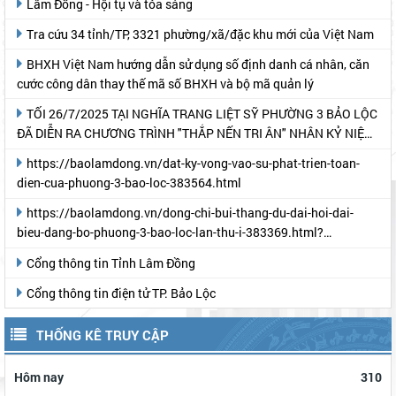
Lâm Đồng - Hội tụ và tỏa sáng
Tra cứu 34 tỉnh/TP, 3321 phường/xã/đặc khu mới của Việt Nam
BHXH Việt Nam hướng dẫn sử dụng số định danh cá nhân, căn
cước công dân thay thế mã số BHXH và bộ mã quản lý
TỐI 26/7/2025 TẠI NGHĨA TRANG LIỆT SỸ PHƯỜNG 3 BẢO LỘC
ĐÃ DIỄN RA CHƯƠNG TRÌNH "THẮP NẾN TRI ÂN" NHÂN KỶ NIỆM
78 NĂM NGÀY THƯƠNG BINH- LIỆT SỸ
https://baolamdong.vn/dat-ky-vong-vao-su-phat-trien-toan-
dien-cua-phuong-3-bao-loc-383564.html
https://baolamdong.vn/dong-chi-bui-thang-du-dai-hoi-dai-
bieu-dang-bo-phuong-3-bao-loc-lan-thu-i-383369.html?
gidzl=UeN21jGUKITyai46qWDM87gIpWRF10iWRCJBKy1HNNS_oiW
Cổng thông tin Tỉnh Lâm Đồng
Cổng thông tin điện tử TP. Bảo Lộc
THỐNG KÊ TRUY CẬP
Hôm nay
310