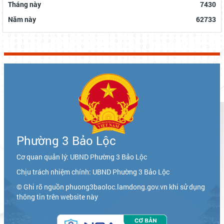
Tháng này
7430
Năm này
62733
Phường 3 Bảo Lộc
Cơ quan quản lý: UBND Phường 3 Bảo Lộc
Chịu trách nhiệm chính: UBND Phường 3 Bảo Lộc
© Ghi rõ nguồn phuong3baoloc.lamdong.gov.vn khi sử dụng
thông tin trên website này