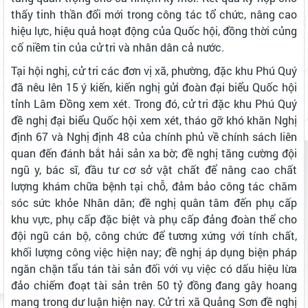
thấy tinh thần đổi mới trong công tác tổ chức, nâng cao
hiệu lực, hiệu quả hoạt động của Quốc hội, đồng thời củng
cố niềm tin của cử tri và nhân dân cả nước.
Tại hội nghị, cử tri các đơn vị xã, phường, đặc khu Phú Quý
đã nêu lên 15 ý kiến, kiến nghị gửi đoàn đại biểu Quốc hội
tỉnh Lâm Đồng xem xét. Trong đó, cử tri đặc khu Phú Quý
đề nghị đại biểu Quốc hội xem xét, tháo gỡ khó khăn Nghị
định 67 và Nghị định 48 của chính phủ về chính sách liên
quan đến đánh bắt hải sản xa bờ; đề nghị tăng cường đội
ngũ y, bác sĩ, đầu tư cơ sở vật chất để nâng cao chất
lượng khám chữa bệnh tại chỗ, đảm bảo công tác chăm
sóc sức khỏe Nhân dân; đề nghị quân tâm đến phụ cấp
khu vực, phụ cấp đặc biệt và phụ cấp đảng đoàn thể cho
đội ngũ cán bộ, công chức để tương xứng với tính chất,
khối lượng công việc hiện nay; đề nghị áp dụng biện pháp
ngăn chặn tẩu tán tài sản đối với vụ việc có dấu hiệu lừa
đảo chiếm đoạt tài sản trên 50 tỷ đồng đang gây hoang
mang trong dư luận hiện nay. Cử tri xã Quảng Sơn đề nghị