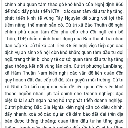
chính phủ quan tâm tháo gở khó khăn của Nghị định 866
để thúc đẩy phát triển KTXH xã; quan tâm đầu tư hạ tầng,
phát triển kinh tế vùng Tây Nguyên đề xứng với lợi thế,
tiềm năng, thế mạnh sẵn có. Cử tri xã Bảo Thuận đề nghị
chính phủ quan tâm đến phụ cấp cho đội ngũ cán bộ
Thôn, TDP, chấn chỉnh hoạt động của Ban thanh tra nhân
dân cấp xã. Cử tri xã Cát Tiên 3 kiến nghị việc tiếp cận các
dịch vụ an sinh xã hội còn khó khăn; quan tâm đầu tư đội
ngũ, trang thiết bị cho y tế cơ sở; quan tâm đầu tư hạ tầng
giao thông, kết nối vùng lân cận. Cử tri phường LanBiang,
xã Hàm Thuận Nam kiến nghị các vấn đề liên quân đến
quy hoạch đất đai, cấp sổ đỏ, tài nguyên môi trường. Cử tri
xã Nhân Cơ kiến nghị các vấn đề liên quan đến việc khơi
thông nguồn nhân lực tài chính cho Doanh nghiệp; đặc
biệt là lãi suất ngân hàng hỗ trợ phát triển doanh nghiệp.
Cử tri phường Bắc Gia Nghĩa kiến nghị cần có điều chỉnh,
đẩy nhanh, xoá bỏ các dự án để đảm bảo đất đai trên địa
bàn được thông thoáng; quan tâm đầu tư hạ tầng giao
thông, tránh việc doanh nghiệp đến rồi bỏ đi vì hạ tầng