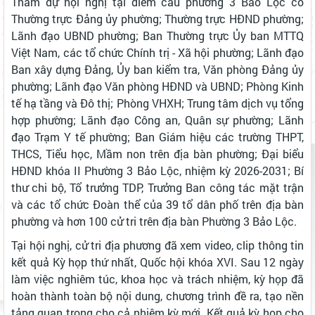
Tham dự hội nghị tại điểm cầu phường 3 Bảo Lộc có
Thường trực Đảng ủy phường; Thường trực HĐND phường;
Lãnh đạo UBND phường; Ban Thường trực Ủy ban MTTQ
Việt Nam, các tổ chức Chính trị - Xã hội phường; Lãnh đạo
Ban xây dựng Đảng, Ủy ban kiểm tra, Văn phòng Đảng ủy
phường; Lãnh đạo Văn phòng HĐND và UBND; Phòng Kinh
tế hạ tầng và Đô thị; Phòng VHXH; Trung tâm dịch vụ tổng
hợp phường; Lãnh đạo Công an, Quân sự phường; Lãnh
đạo Trạm Y tế phường; Ban Giám hiệu các trường THPT,
THCS, Tiểu học, Mầm non trên địa bàn phường; Đại biểu
HĐND khóa II Phường 3 Bảo Lộc, nhiệm kỳ 2026-2031; Bí
thư chi bộ, Tổ trưởng TDP, Trưởng Ban công tác mặt trận
và các tổ chức Đoàn thể của 39 tổ dân phố trên địa bàn
phường và hơn 100 cử tri trên địa bàn Phường 3 Bảo Lộc.
Tại hội nghị, cử tri địa phương đã xem video, clip thông tin
kết quả Kỳ họp thứ nhất, Quốc hội khóa XVI. Sau 12 ngày
làm việc nghiêm túc, khoa học và trách nhiệm, kỳ họp đã
hoàn thành toàn bộ nội dung, chương trình đề ra, tạo nền
tảng quan trọng cho cả nhiệm kỳ mới. Kết quả kỳ họp cho