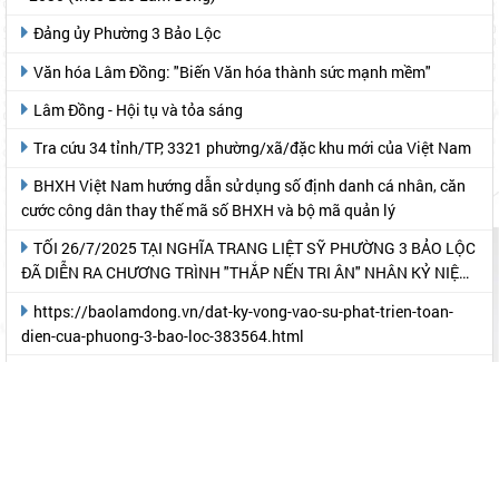
Đảng ủy Phường 3 Bảo Lộc
Văn hóa Lâm Đồng: "Biến Văn hóa thành sức mạnh mềm"
Lâm Đồng - Hội tụ và tỏa sáng
Tra cứu 34 tỉnh/TP, 3321 phường/xã/đặc khu mới của Việt Nam
BHXH Việt Nam hướng dẫn sử dụng số định danh cá nhân, căn
cước công dân thay thế mã số BHXH và bộ mã quản lý
TỐI 26/7/2025 TẠI NGHĨA TRANG LIỆT SỸ PHƯỜNG 3 BẢO LỘC
ĐÃ DIỄN RA CHƯƠNG TRÌNH "THẮP NẾN TRI ÂN" NHÂN KỶ NIỆM
78 NĂM NGÀY THƯƠNG BINH- LIỆT SỸ
https://baolamdong.vn/dat-ky-vong-vao-su-phat-trien-toan-
dien-cua-phuong-3-bao-loc-383564.html
https://baolamdong.vn/dong-chi-bui-thang-du-dai-hoi-dai-
bieu-dang-bo-phuong-3-bao-loc-lan-thu-i-383369.html?
gidzl=UeN21jGUKITyai46qWDM87gIpWRF10iWRCJBKy1HNNS_oiW
Cổng thông tin Tỉnh Lâm Đồng
Cổng thông tin điện tử TP. Bảo Lộc