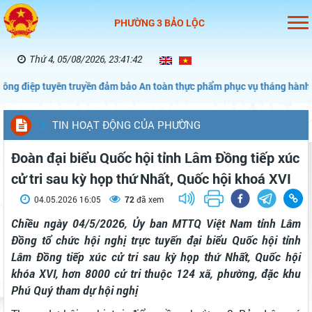
PHƯỜNG 3 BẢO LỘC
Thứ 4, 05/08/2026, 23:41:43
n truyền đảm bảo An toàn thực phẩm phục vụ tháng hành động vì An t
TIN HOẠT ĐỘNG CỦA PHƯỜNG
Đoàn đại biểu Quốc hội tỉnh Lâm Đồng tiếp xúc
cử tri sau kỳ họp thứ Nhất, Quốc hội khoá XVI
04.05.2026 16:05
72
đã xem
Chiều ngày 04/5/2026, Ủy ban MTTQ Việt Nam tỉnh Lâm
Đồng tổ chức hội nghị trực tuyến đại biểu Quốc hội tỉnh
Lâm Đồng tiếp xúc cử tri sau kỳ họp thứ Nhất, Quốc hội
khóa XVI, hơn 8000 cử tri thuộc 124 xã, phường, đặc khu
Phú Quý tham dự hội nghị