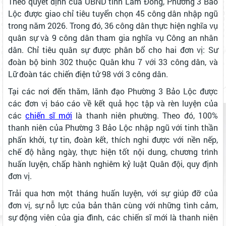
Theo quyết định của UBND tỉnh Lâm Đồng, Phường 3 Bảo
Lộc được giao chỉ tiêu tuyển chọn 45 công dân nhập ngũ
trong năm 2026. Trong đó, 36 công dân thực hiện nghĩa vụ
quân sự và 9 công dân tham gia nghĩa vụ Công an nhân
dân. Chỉ tiêu quân sự được phân bổ cho hai đơn vị: Sư
đoàn bộ binh 302 thuộc Quân khu 7 với 33 công dân, và
Lữ đoàn tác chiến điện tử 98 với 3 công dân.
Tại các nơi đến thăm, lãnh đạo Phường 3 Bảo Lộc được
các đơn vị báo cáo về kết quả học tập và rèn luyện của
các
chiến sĩ mới
là thanh niên phường. Theo đó, 100%
thanh niên của Phường 3 Bảo Lộc nhập ngũ với tinh thần
phấn khởi, tự tin, đoàn kết, thích nghi được với nền nếp,
chế độ hằng ngày, thực hiện tốt nội dung, chương trình
huấn luyện, chấp hành nghiêm kỷ luật Quân đội, quy định
đơn vị.
Trải qua hơn một tháng huấn luyện, với sự giúp đỡ của
đơn vị, sự nỗ lực của bản thân cùng với những tình cảm,
sự động viên của gia đình, các chiến sĩ mới là thanh niên