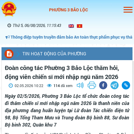
PHƯỜNG 3 BẢO LỘC
Thứ 5, 06/08/2026, 11:15:43
ng điệp tuyên truyền đảm bảo An toàn thực phẩm phục vụ tháng hành 
TIN HOẠT ĐỘNG CỦA PHƯỜNG
Đoàn công tác Phường 3 Bảo Lộc thăm hỏi,
động viên chiến sĩ mới nhập ngũ năm 2026
02.05.2026 10:22
114
đã xem
Ngày 02/5/2026, Phường 3 Bảo Lộc tổ chức đoàn công tác
đi thăm chiến sĩ mới nhập ngũ năm 2026 là thanh niên của
địa phương đang huấn luyện tại Lữ đoàn Tác chiến điện tử
98, Bộ Tổng Tham Mưu và Trung đoàn Bộ binh 88, Sư đoàn
Bộ binh 302, Quân khu 7