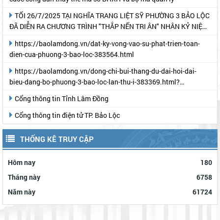
TỐI 26/7/2025 TẠI NGHĨA TRANG LIỆT SỸ PHƯỜNG 3 BẢO LỘC
ĐÃ DIỄN RA CHƯƠNG TRÌNH "THẮP NẾN TRI ÂN" NHÂN KỶ NIỆM
78 NĂM NGÀY THƯƠNG BINH- LIỆT SỸ
https://baolamdong.vn/dat-ky-vong-vao-su-phat-trien-toan-
dien-cua-phuong-3-bao-loc-383564.html
https://baolamdong.vn/dong-chi-bui-thang-du-dai-hoi-dai-
bieu-dang-bo-phuong-3-bao-loc-lan-thu-i-383369.html?
gidzl=UeN21jGUKITyai46qWDM87gIpWRF10iWRCJBKy1HNNS_oiW
Cổng thông tin Tỉnh Lâm Đồng
Cổng thông tin điện tử TP. Bảo Lộc
THỐNG KÊ TRUY CẬP
Hôm nay
180
Tháng này
6758
Năm này
61724