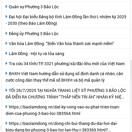
Quân sự Phường 3 Bảo Lộc
Đại hội Đại biểu Đảng bộ tỉnh Lâm Đồng lần thứ I, nhiệm kỳ 2025
- 2030 (theo Báo Lâm Đồng)
Đảng ủy Phường 3 Bảo Lộc
Văn hóa Lâm Đồng: "Biến Văn hóa thành sức mạnh mềm"
Lâm Đồng - Hội tụ và tỏa sáng
Tra cứu 34 tỉnh/TP, 3321 phường/xã/đặc khu mới của Việt Nam
BHXH Việt Nam hướng dẫn sử dụng số định danh cá nhân, căn
cước công dân thay thế mã số BHXH và bộ mã quản lý
TỐI 26/7/2025 TẠI NGHĨA TRANG LIỆT SỸ PHƯỜNG 3 BẢO LỘC
ĐÃ DIỄN RA CHƯƠNG TRÌNH "THẮP NẾN TRI ÂN" NHÂN KỶ NIỆM
78 NĂM NGÀY THƯƠNG BINH- LIỆT SỸ
https://baolamdong.vn/dat-ky-vong-vao-su-phat-trien-toan-
dien-cua-phuong-3-bao-loc-383564.html
https://baolamdong.vn/dong-chi-bui-thang-du-dai-hoi-dai-
bieu-dang-bo-phuong-3-bao-loc-lan-thu-i-383369.html?