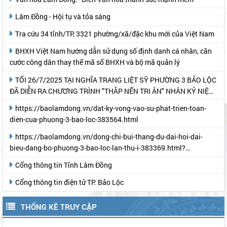
Lâm Đồng - Hội tụ và tỏa sáng
Tra cứu 34 tỉnh/TP, 3321 phường/xã/đặc khu mới của Việt Nam
BHXH Việt Nam hướng dẫn sử dụng số định danh cá nhân, căn
cước công dân thay thế mã số BHXH và bộ mã quản lý
TỐI 26/7/2025 TẠI NGHĨA TRANG LIỆT SỸ PHƯỜNG 3 BẢO LỘC
ĐÃ DIỄN RA CHƯƠNG TRÌNH "THẮP NẾN TRI ÂN" NHÂN KỶ NIỆM
78 NĂM NGÀY THƯƠNG BINH- LIỆT SỸ
https://baolamdong.vn/dat-ky-vong-vao-su-phat-trien-toan-
dien-cua-phuong-3-bao-loc-383564.html
https://baolamdong.vn/dong-chi-bui-thang-du-dai-hoi-dai-
bieu-dang-bo-phuong-3-bao-loc-lan-thu-i-383369.html?
gidzl=UeN21jGUKITyai46qWDM87gIpWRF10iWRCJBKy1HNNS_oiW
Cổng thông tin Tỉnh Lâm Đồng
Cổng thông tin điện tử TP. Bảo Lộc
THỐNG KÊ TRUY CẬP