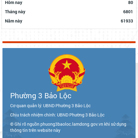
Hôm nay
80
Tháng này
6801
Năm này
61933
Phường 3 Bảo Lộc
Cơ quan quản lý: UBND Phường 3 Bảo Lộc
Chịu trách nhiệm chính: UBND Phường 3 Bảo Lộc
© Ghi rõ nguồn phuong3baoloc.lamdong.gov.vn khi sử dụng
thông tin trên website này