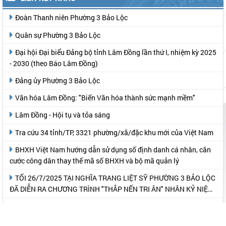
Đoàn Thanh niên Phường 3 Bảo Lộc
Quân sự Phường 3 Bảo Lộc
Đại hội Đại biểu Đảng bộ tỉnh Lâm Đồng lần thứ I, nhiệm kỳ 2025
- 2030 (theo Báo Lâm Đồng)
Đảng ủy Phường 3 Bảo Lộc
Văn hóa Lâm Đồng: "Biến Văn hóa thành sức mạnh mềm"
Lâm Đồng - Hội tụ và tỏa sáng
Tra cứu 34 tỉnh/TP, 3321 phường/xã/đặc khu mới của Việt Nam
BHXH Việt Nam hướng dẫn sử dụng số định danh cá nhân, căn
cước công dân thay thế mã số BHXH và bộ mã quản lý
TỐI 26/7/2025 TẠI NGHĨA TRANG LIỆT SỸ PHƯỜNG 3 BẢO LỘC
ĐÃ DIỄN RA CHƯƠNG TRÌNH "THẮP NẾN TRI ÂN" NHÂN KỶ NIỆM
78 NĂM NGÀY THƯƠNG BINH- LIỆT SỸ
https://baolamdong.vn/dat-ky-vong-vao-su-phat-trien-toan-
dien-cua-phuong-3-bao-loc-383564.html