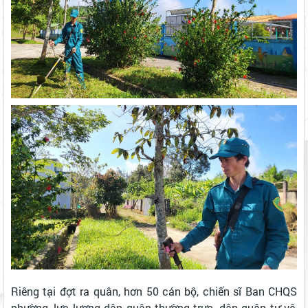
Riêng t
ại đợt ra quân, h
ơn 50 cán bộ, chiến sĩ Ban CHQS
phường, lực lượng dân quân thường trực, dân quân tự vệ,