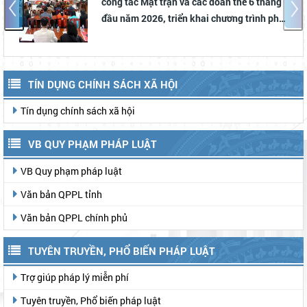
công tác Mặt trận và các đoàn thể 6 tháng
đầu năm 2026, triển khai chương trình phối
hợp và thống nhất hành động 6 tháng cuối
năm 2026
TÍN DỤNG CHÍNH SÁCH XÃ HỘI
Tín dụng chính sách xã hội
VB QUY PHẠM PHÁP LUẬT
VB Quy phạm pháp luật
Văn bản QPPL tỉnh
Văn bản QPPL chính phủ
TUYÊN TRUYỀN, PHỔ BIẾN PHÁP LUẬT
Trợ giúp pháp lý miễn phí
Tuyên truyền, Phổ biến pháp luật